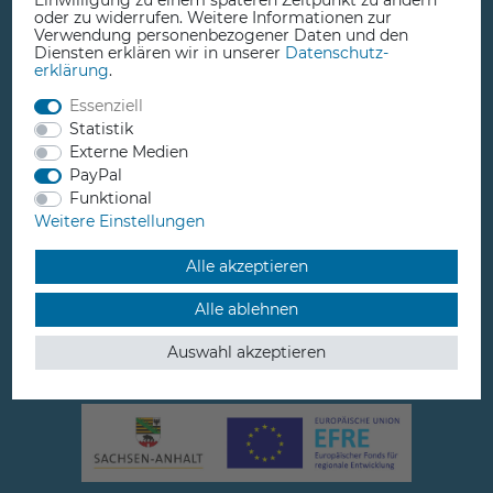
Einwilligung zu einem späteren Zeitpunkt zu ändern
+49 3923 610050
oder zu widerrufen. Weitere Informationen zur
Verwendung personenbezogener Daten und den
Diensten erklären wir in unserer
Daten­schutz­
erklärung
.
Essenziell
Statistik
info@comprise.de
Externe Medien
PayPal
Funktional
Weitere Einstellungen
Jütrichauer Straße 3
Alle akzeptieren
39261 Zerbst / Anhalt
Alle ablehnen
Germany
Auswahl akzeptieren
Öffnungszeiten:
Mo-Fr: 10-13 Uhr / 14-18 Uhr