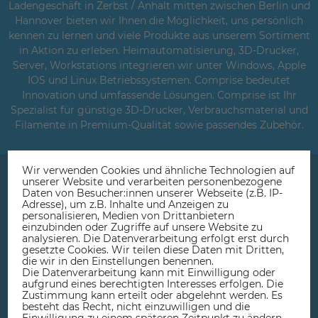
Ladengeschäft in Zerbst / Anhalt mitten zwischen Berlin und
Hannover bieten wir Ihnen die Möglichkeit, uns persönlich
kennen zu lernen und viele Produkte aus unserem Sortiment
in Aktion zu erleben. Heimautomatisierung, 3D-Drucker,
Server, Workstations integrieren wir unter Windows, Apple
IOS und Linux Betriebssystemen. Comprise bedeutet
Innovation und umfassende Lösungen. Comprise ist Ihr
Spezialist für günstige 3D-Drucker, Verbrauchsmaterial und
Filamente in Premium-Qualität sowie passendes Zubehör.
Wir verwenden Cookies und ähnliche Technologien auf
unserer Website und verarbeiten personenbezogene
Daten von Besucher:innen unserer Webseite (z.B. IP-
Adresse), um z.B. Inhalte und Anzeigen zu
personalisieren, Medien von Drittanbietern
einzubinden oder Zugriffe auf unsere Website zu
Beratung, Service & Ladengeschäft
analysieren. Die Datenverarbeitung erfolgt erst durch
gesetzte Cookies. Wir teilen diese Daten mit Dritten,
die wir in den Einstellungen benennen.
Die Datenverarbeitung kann mit Einwilligung oder
aufgrund eines berechtigten Interesses erfolgen. Die
Zustimmung kann erteilt oder abgelehnt werden. Es
besteht das Recht, nicht einzuwilligen und die