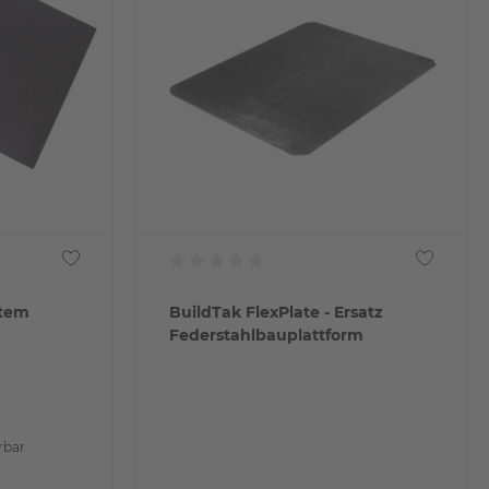
stem
BuildTak FlexPlate - Ersatz
Federstahlbauplattform
rbar