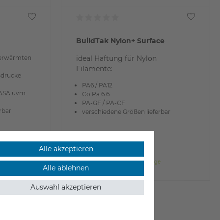
BuildTak Nylon+ Surface
 erwärmten
ideal Haftung für Nylon
Filamente:
sdrucke
PA6 / PA12
 ASA uvm.
Co.Pa 6.6
PA-GF / PA-CF
rbar
verschiedene Größen lieferbar
17,90 €
Alle akzeptieren
inkl. ges. MwSt.
e
ab Lager > Lieferzeit 1-3 Werktage
Alle ablehnen
Auswahl akzeptieren