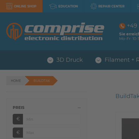
ONLINE SHOP
EDUCATION
REPAIR CENTER
+49
Sie erreic
Mo-Fr: 10-1
3D Druck
Filament + 
HOME
BUILDTAK
BuildTa
PREIS
€
€