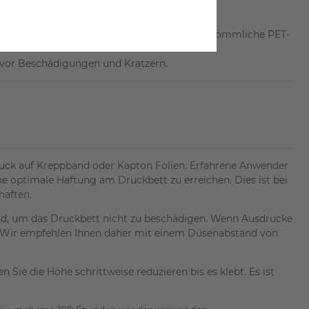
ch dadurch deutlich leichter Aufkleben als herkömmliche PET-
 vor Beschädigungen und Kratzern.
uck auf Kreppband oder Kapton Folien. Erfahrene Anwender
ne optimale Haftung am Druckbett zu erreichen. Dies ist bei
haften.
and, um das Druckbett nicht zu beschädigen. Wenn Ausdrucke
ing. Wir empfehlen Ihnen daher mit einem Düsenabstand von
 Sie die Höhe schrittweise reduzieren bis es klebt. Es ist