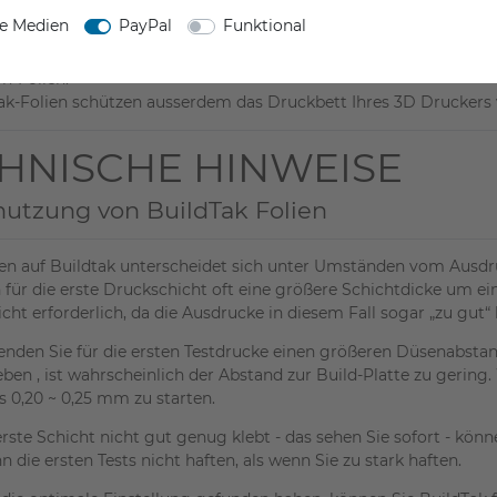
ne Medien
PayPal
Funktional
ruckbettfolien besitzen eine hohe Eigenstabilität und lassen si
n-Folien.
ak-Folien schützen ausserdem das Druckbett Ihres 3D Druckers
HNISCHE HINWEISE
nutzung von BuildTak Folien
n auf Buildtak unterscheidet sich unter Umständen vom Ausdr
für die erste Druckschicht oft eine größere Schichtdicke um ei
cht erforderlich, da die Ausdrucke in diesem Fall sogar „zu gut“ 
enden Sie für die ersten Testdrucke einen größeren Düsenabst
leben , ist wahrscheinlich der Abstand zur Build-Platte zu ger
 0,20 ~ 0,25 mm zu starten.
ste Schicht nicht gut genug klebt - das sehen Sie sofort - können
 die ersten Tests nicht haften, als wenn Sie zu stark haften.