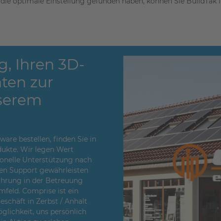
 die optimale Einstellung gefunden haben, können Sie BuildTak
g, Ihren 3D-
ten zur
serem
re bestellen, finden Sie in
ukte. Wir legen Wert
sionelle Unterstützung nach
en Support gewährleisten
fahrung in der Betreuung
feld. Comprise ist ein
chäft in Zerbst / Anhalt
glichkeit, uns persönlich