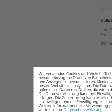
Build
zum E
Druck
120 m
24
Wir verwenden Cookies und ähnliche Tech
personenbezogene Daten von Besucher:inne
inkl. ges
und Anzeigen zu personalisieren, Medien v
ab Lager
unsere Website zu analysieren. Die Datenv
teilen diese Daten mit Dritten, die wir in
Die Datenverarbeitung kann mit Einwillig
erfolgen. Die Zustimmung kann erteilt od
einzuwilligen und die Einwilligung zu ein
Weitere Informationen zur Verwendung p
wir in unserer
Daten­schutz­erklärung
.