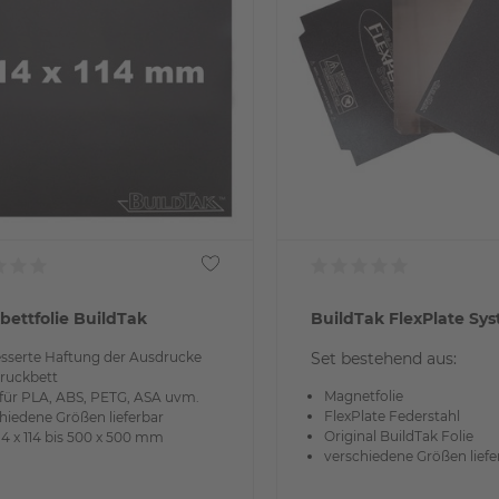
bettfolie BuildTak
BuildTak FlexPlate Sy
sserte Haftung der Ausdrucke
Set bestehend aus:
ruckbett
Magnetfolie
 für PLA, ABS, PETG, ASA uvm.
FlexPlate Federstahl
hiedene Größen lieferbar
Original BuildTak Folie
14 x 114 bis 500 x 500 mm
verschiedene Größen liefe