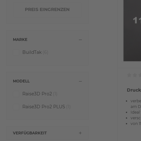
MARKE
BuildTak
(6)
MODELL
Druck
Raise3D Pro2
(1)
verbe
Raise3D Pro2 PLUS
(1)
am D
Ideal
versc
von 1
VERFÜGBARKEIT