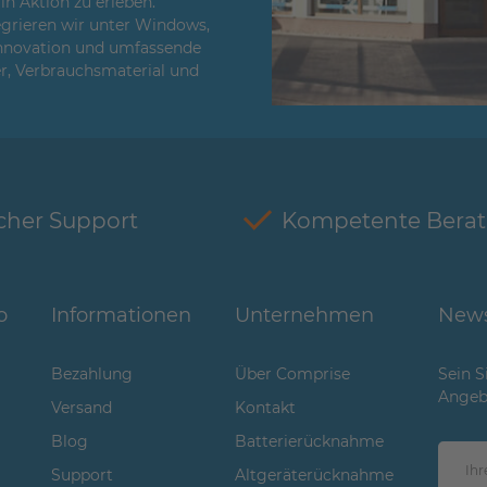
n Aktion zu erleben.
egrieren wir unter Windows,
Innovation und umfassende
er, Verbrauchsmaterial und
cher Support
Kompetente Bera
o
Informationen
Unternehmen
News
Bezahlung
Über Comprise
Sein S
Angeb
Versand
Kontakt
Blog
Batterierücknahme
Support
Altgeräterücknahme