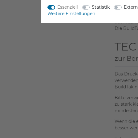
Essenziell
Statistik
Exter
Weitere Einstellungen
Buildtak D
oder Kapto
Die BuildT
TEC
zur Be
Das Drucke
verwenden 
BuildTak ni
Bitte verw
zu stark k
mindestens
Wenn die er
besser wenn