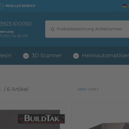
RESELLER BEREICH
 3923 610050
hen uns:
3 Uhr / 14-18 Uhr
Resin
3D Scanner
Heimautomatisie
k
 / 
6 Artikel
Seite:
1 von 1