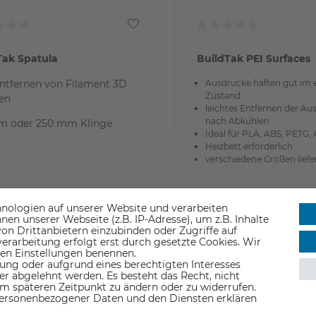
Tak Spatula
BuildTak PEI Surfaces
ntfernen von Filament 3D
Ausdrucke haften gut im
Zustand.
en
leichtes Entfernen der Au
nach Abkühlen
m oder 250 mm Klinge
Ideal für PLA, ABS, PETG,
Heizbett erforderlich
verschiedene Größen liefe
,99 €
6,90 €
nologien auf unserer Website und verarbeiten
n unserer Webseite (z.B. IP-Adresse), um z.B. Inhalte
. MwSt.
inkl. ges. MwSt.
on Drittanbietern einzubinden oder Zugriffe auf
 > Lieferzeit 1-3 Werktage
ab Lager > Lieferzeit 1-3 Werktag
erarbeitung erfolgt erst durch gesetzte Cookies. Wir
 den Einstellungen benennen.
ung oder aufgrund eines berechtigten Interesses
er abgelehnt werden. Es besteht das Recht, nicht
em späteren Zeitpunkt zu ändern oder zu widerrufen.
ersonenbezogener Daten und den Diensten erklären