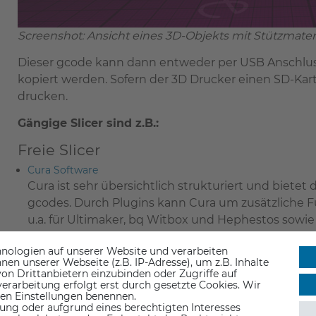
Screenshot: Ansicht eines 3D-Objekts mit Stützmateria
Dieser gcode kann dann entweder per USB Anschlus
kopiert werden. Sofern der 3D Drucker einen SD-Kar
drucken.
Gängige Slicer sind z.B.:
Freie Slicer
Cura Software
Cura ist sehr übersichtlich strukturiert und biete
gcodes. Durch Plugins kann Cura um zusätzliche F
u.a. für Ultimaker, bq Witbox und Hephestos sowie
Slic3r
nologien auf unserer Website und verarbeiten
Slic3r bietet eine Vielzahl an Optionen und biete
n unserer Webseite (z.B. IP-Adresse), um z.B. Inhalte
on Drittanbietern einzubinden oder Zugriffe auf
Vielzahl von Parametern um einen an das 3D Objek
erarbeitung erfolgt erst durch gesetzte Cookies. Wir
 den Einstellungen benennen.
Kissclicer
ung oder aufgrund eines berechtigten Interesses