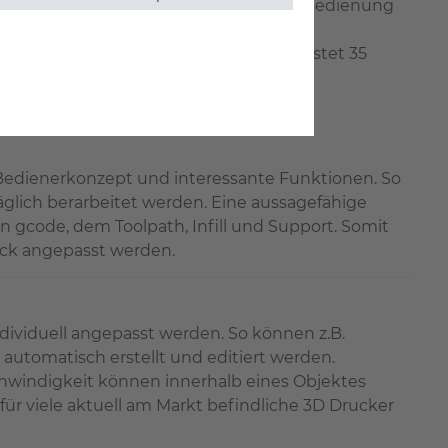
issclicer ist aufgrund seiner einfachen Bedienung
nfrei. Die Lizenz für den 2. Extruder kostet 35
 Bedienerkonzept und interessante Funktionen. So
äglich berarbeitet werden. Eine aussagefähige
 gcode, dem Toolpath, Infill und Support. Somit
ck angepasst werden.
dividuell angepasst werden. So können z.B.
automatisch erstellt und editiert werden.
hwindigkeit können innerhalb eines Objektes
für viele aktuell am Markt befindliche 3D Drucker