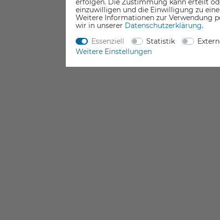
erfolgen. Die Zustimmung kann erteilt od
einzuwilligen und die Einwilligung zu ein
Weitere Informationen zur Verwendung p
wir in unserer
Daten­schutz­erklärung
.
Essenziell
Statistik
Exter
Weitere Einstellungen