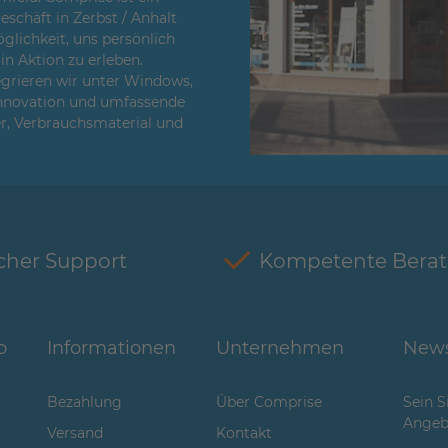
chäft in Zerbst / Anhalt
glichkeit, uns persönlich
n Aktion zu erleben.
egrieren wir unter Windows,
Innovation und umfassende
er, Verbrauchsmaterial und
cher Support
Kompetente Bera
o
Informationen
Unternehmen
News
Bezahlung
Über Comprise
Sein S
Angeb
Versand
Kontakt