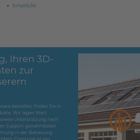
Simplify3d
g, Ihren 3D-
ten zur
serem
re bestellen, finden Sie in
ukte. Wir legen Wert
sionelle Unterstützung nach
en Support gewährleisten
fahrung in der Betreuung
feld. Comprise ist ein