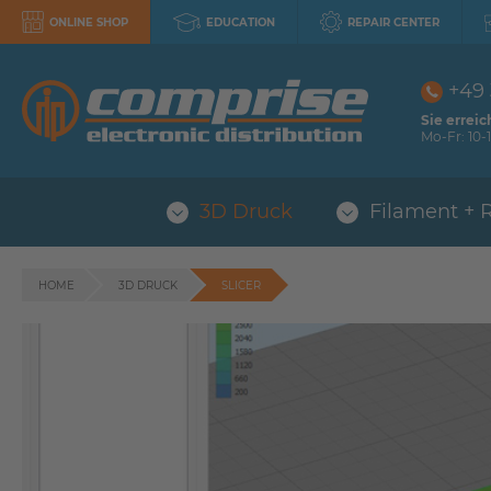
ONLINE SHOP
EDUCATION
REPAIR CENTER
+49
Sie erreic
Mo-Fr: 10-1
3D Druck
Filament + 
HOME
3D DRUCK
SLICER