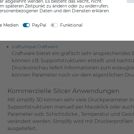
er abgelehnt werden. Es besteht das Recht, nicht
*.STL Datei importieren und gcode erzeugen. Der K
em späteren Zeitpunkt zu ändern oder zu widerrufen.
gerade bei Hobby Anwendern sehr beliebt.
ersonenbezogener Daten und den Diensten erklären
Die Version für Drucker mit einem Extruder ist koste
Dollar.
ne Medien
PayPal
Funktional
- Keep it simple slicer - (kostenfrei für 1 Extruder)
craftunique Craftware
Craftware bietet ein grafisch sehr ansprechendes
können z.B. Supportstrukturen erstellt und nachtr
Druckvorschau liefert Informationen zum erzeugten
können Parameter noch vor dem eigentlichen Dru
Kommerzielle Slicer Anwendungen
Mit simplify 3D können sehr viele Druckparameter in
Supportstrukturen manuell per Mausklick oder auch 
Parameter wzb. Schichtdicke , Temperatur und Gesc
verändert werden. Simplify wird mit Druckerprofilen 
ausgeliefert.