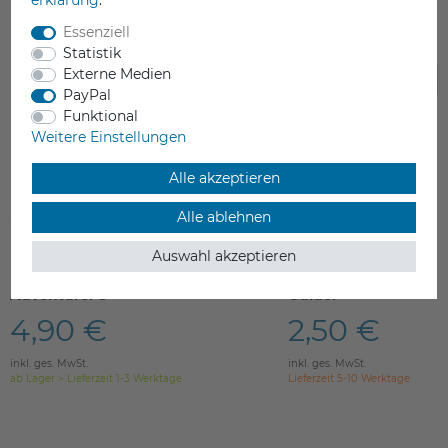
erklärung
.
Essenziell
Statistik
Externe Medien
PayPal
Funktional
Weitere Einstellungen
Alle akzeptieren
Alle ablehnen
Auswahl akzeptieren
End Stop Sensor für Flashforge
PTFE Filament Tube f
Adventurer 3
Guider
4,90 €
2,50 €
inkl. ges. MwSt.
inkl. ges. MwSt.
ab Lager > Lieferzeit 1-3 Werktage
Lieferzeit 5-10 Werktage