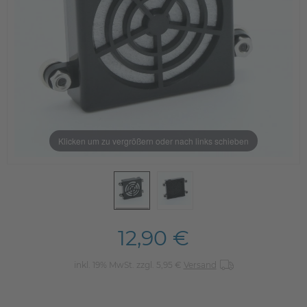
Klicken um zu vergrößern oder nach links schieben
12,90 €
inkl. 19% MwSt. zzgl. 5,95 €
Versand