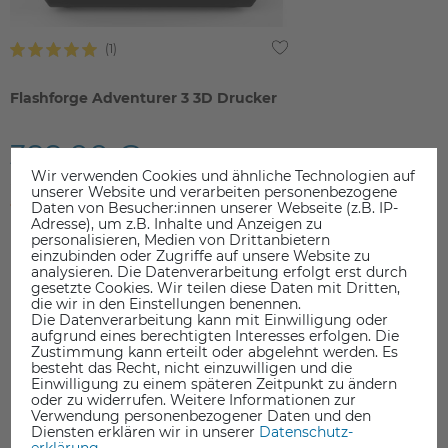
Flashforge Adventurer 3 3D Drucker
399,00 €
Wir verwenden Cookies und ähnliche Technologien auf
inkl. ges. MwSt.
unserer Website und verarbeiten personenbezogene
ausverkauft
Daten von Besucher:innen unserer Webseite (z.B. IP-
Adresse), um z.B. Inhalte und Anzeigen zu
personalisieren, Medien von Drittanbietern
einzubinden oder Zugriffe auf unsere Website zu
analysieren. Die Datenverarbeitung erfolgt erst durch
gesetzte Cookies. Wir teilen diese Daten mit Dritten,
die wir in den Einstellungen benennen.
Die Datenverarbeitung kann mit Einwilligung oder
aufgrund eines berechtigten Interesses erfolgen. Die
DAS KÖNNTE SIE AUCH INTERESSIEREN
Zustimmung kann erteilt oder abgelehnt werden. Es
besteht das Recht, nicht einzuwilligen und die
Einwilligung zu einem späteren Zeitpunkt zu ändern
oder zu widerrufen. Weitere Informationen zur
Verwendung personenbezogener Daten und den
Diensten erklären wir in unserer
Daten­schutz­