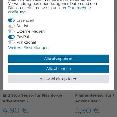
Verwendung personenbezogener Daten und den
Diensten erklären wir in unserer
Daten­schutz­
erklärung
.
Essenziell
Statistik
Externe Medien
PayPal
Funktional
Weitere Einstellungen
Alle akzeptieren
Alle ablehnen
Auswahl akzeptieren
End Stop Sensor für Flashforge
Filamentsensor für F
Adventurer 3
Adventurer 3
4,90 €
5,90 €