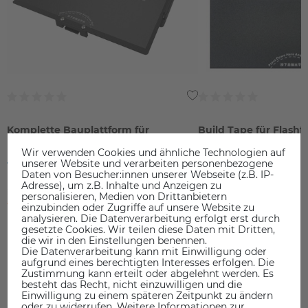
Komplette Bauplattform für
Build Tape für Flash
Flashforge Adventurer 3
3
Wir verwenden Cookies und ähnliche Technologien auf
16,90 €
9,90 €
unserer Website und verarbeiten personenbezogene
Daten von Besucher:innen unserer Webseite (z.B. IP-
Adresse), um z.B. Inhalte und Anzeigen zu
inkl. ges. MwSt.
inkl. ges. MwSt.
personalisieren, Medien von Drittanbietern
ausverkauft
ausverkauft
einzubinden oder Zugriffe auf unsere Website zu
analysieren. Die Datenverarbeitung erfolgt erst durch
gesetzte Cookies. Wir teilen diese Daten mit Dritten,
die wir in den Einstellungen benennen.
Die Datenverarbeitung kann mit Einwilligung oder
aufgrund eines berechtigten Interesses erfolgen. Die
Zustimmung kann erteilt oder abgelehnt werden. Es
besteht das Recht, nicht einzuwilligen und die
DAS KÖNNTE SIE AUCH INTERESSIEREN
Einwilligung zu einem späteren Zeitpunkt zu ändern
oder zu widerrufen. Weitere Informationen zur