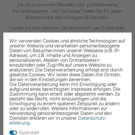
Ob als preiswerten Bausatz oder professionelles
Komplettsystem - bei Comprise finden Sie für jeden
Einsatzzweck den richtigen 3D Drucker.
Lassen Sie sich beraten: Ob telefonisch, per
E-Mail
oder
durch einen Besuch bei uns vor Ort. An unserem Standort
Zerbst (nahe Magdeburg) bieten wir Ihnen auf über 300
Wir verwenden Cookies und ähnliche Technologien auf
unserer Website und verarbeiten personenbezogene
Quadratmetern Verkaufsfläche die Möglichkeit, uns
Daten von Besucher:innen unserer Webseite (z.B. IP-
persönlich kennenzulernen und Fragen rund um das Thema
Adresse), um z.B. Inhalte und Anzeigen zu
3D Druck im Detail zu besprechen. Wir freuen uns auf Ihren
personalisieren, Medien von Drittanbietern
einzubinden oder Zugriffe auf unsere Website zu
Besuch.
analysieren. Die Datenverarbeitung erfolgt erst durch
gesetzte Cookies. Wir teilen diese Daten mit Dritten,
Fertiggeräte finden Sie unter
3D-Druck / Fertiggeräte
die wir in den Einstellungen benennen.
Die Datenverarbeitung kann mit Einwilligung oder
aufgrund eines berechtigten Interesses erfolgen. Die
Wir sind offizieller Distributor für
XYZprinting
,
Flashforge
,
Zustimmung kann erteilt oder abgelehnt werden. Es
Felixprinters
, bq, CEL-Robox,
Raise3D
und vielen weiteren
besteht das Recht, nicht einzuwilligen und die
Einwilligung zu einem späteren Zeitpunkt zu ändern
Herstellern.
oder zu widerrufen. Weitere Informationen zur
Verwendung personenbezogener Daten und den
Zu unserem Kerngeschäft gehört neben dem Vertrieb der
Diensten erklären wir in unserer
Daten­schutz­
neuesten 3D Drucker Technologien und Innovationen,
erklärung
.
außerdem die Distribution von 3D Scannern,
Essenziell
Druckmaterialien, entsprechenden Softwarelösungen sowie