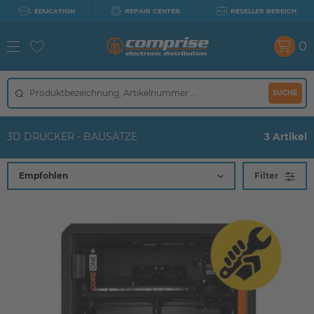
EDUCATION
REPAIR CENTER
RESELLER BEREICH
0
SUCHE
3D DRUCKER - BAUSÄTZE
3 Artikel
Filter