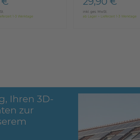
 €
29,90 €
St.
inkl. ges. MwSt.
eferzeit 1-3 Werktage
ab Lager > Lieferzeit 1-3 Werktage
g, Ihren 3D-
ten zur
serem