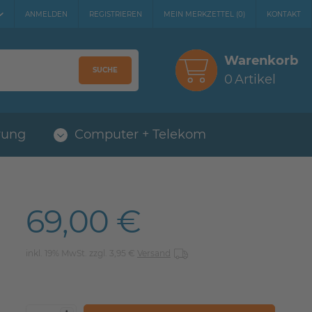
ANMELDEN
REGISTRIEREN
MEIN MERKZETTEL
(
0
)
KONTAKT
Warenkorb
SUCHE
0
Artikel
rung
Computer + Telekom
69,00 €
inkl. 19% MwSt. zzgl. 3,95 €
Versand