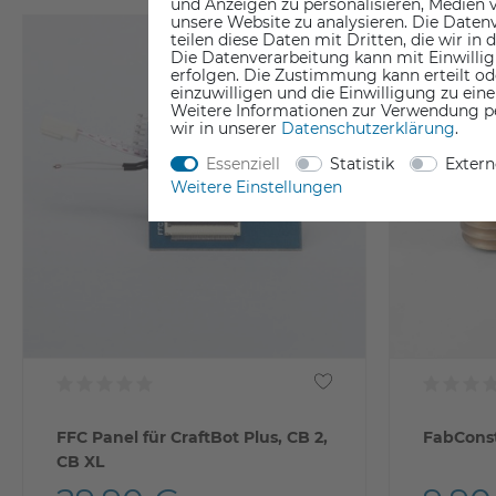
und Anzeigen zu personalisieren, Medien v
unsere Website zu analysieren. Die Datenv
teilen diese Daten mit Dritten, die wir in
Die Datenverarbeitung kann mit Einwillig
erfolgen. Die Zustimmung kann erteilt od
einzuwilligen und die Einwilligung zu ein
Weitere Informationen zur Verwendung p
wir in unserer
Daten­schutz­erklärung
.
Essenziell
Statistik
Exter
Weitere Einstellungen
FFC Panel für CraftBot Plus, CB 2,
FabConst
CB XL