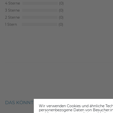
4
0
3
0
2
0
1
0
DAS KÖNNTE SIE AUCH INTERESSIEREN
Wir verwenden Cookies und ähnliche Tech
personenbezogene Daten von Besucher:inne