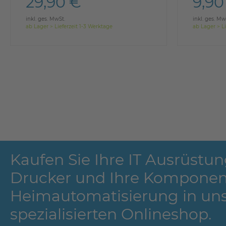
29,90 €
9,90
inkl. ges. MwSt.
inkl. ges. Mw
ab Lager > Lieferzeit 1-3 Werktage
ab Lager > Li
Kaufen Sie Ihre IT Ausrüstun
Drucker und Ihre Komponen
Heimautomatisierung in un
spezialisierten Onlineshop.