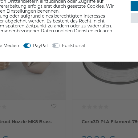
on Drittanbietern einzubinden oder Zugriffe auf
erarbeitung erfolgt erst durch gesetzte Cookies. Wir
 den Einstellungen benennen.
ung oder aufgrund eines berechtigten Interesses
er abgelehnt werden. Es besteht das Recht, nicht
em späteren Zeitpunkt zu ändern oder zu widerrufen.
ersonenbezogener Daten und den Diensten erklären
ne Medien
PayPal
Funktional
ruct Nozzle MK8 Brass
Corix3D PLA Filament 7