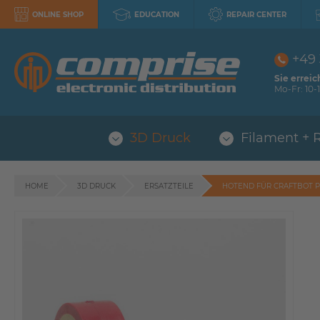
ONLINE SHOP
EDUCATION
REPAIR CENTER
+49
Sie erreic
Mo-Fr: 10-1
3D Druck
Filament + 
HOME
3D DRUCK
ERSATZTEILE
HOTEND FÜR CRAFTBOT PL