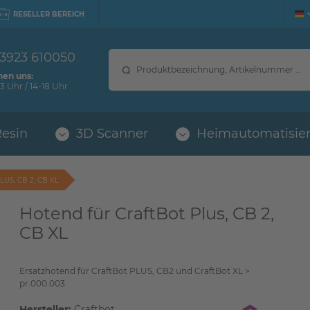
RESELLER BEREICH
 3923 610050
hen uns:
3 Uhr / 14-18 Uhr
Resin
3D Scanner
Heimautomatisie
US, CB 2, CB XL
Hotend für CraftBot Plus, CB 2,
CB XL
Ersatzhotend für CraftBot PLUS, CB2 und CraftBot XL >
pr.000.003
Hersteller:
Craftbot