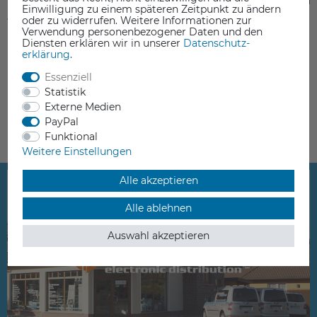
für Craftbot Flow Seri
Einwilligung zu einem späteren Zeitpunkt zu ändern
14,90 €
215,00 €
oder zu widerrufen. Weitere Informationen zur
Verwendung personenbezogener Daten und den
Diensten erklären wir in unserer
Daten­schutz­
inkl. ges. MwSt.
inkl. ges. MwSt.
erklärung
.
Lieferzeit 5-10 Werktage
Lieferzeit 5-10 Werktage
Essenziell
Statistik
Externe Medien
PayPal
Funktional
Weitere Einstellungen
Alle akzeptieren
Alle ablehnen
Auswahl akzeptieren