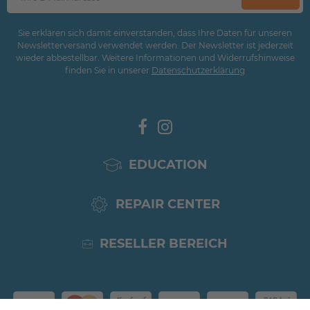
Sie erklären sich damit einverstanden, dass Ihre Daten für unseren
Newsletterversand verwendet werden. Der Newsletter ist jederzeit
wieder abbestellbar. Weitere Informationen und Widerrufshinweise
finden Sie in unserer
Daten­schutz­erklärung
EDUCATION
REPAIR CENTER
RESELLER BEREICH