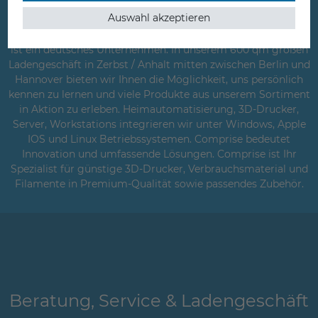
gewährleisten wir durch direkte Herstellerbeziehungen und
Auswahl akzeptieren
langjährige Erfahrung in der Betreuung von Kunden aus
Industrie, Handwerk und auch im privaten Umfeld. Comprise
ist ein deutsches Unternehmen. In unserem 600 qm großen
Ladengeschäft in Zerbst / Anhalt mitten zwischen Berlin und
Hannover bieten wir Ihnen die Möglichkeit, uns persönlich
kennen zu lernen und viele Produkte aus unserem Sortiment
in Aktion zu erleben. Heimautomatisierung, 3D-Drucker,
Server, Workstations integrieren wir unter Windows, Apple
IOS und Linux Betriebssystemen. Comprise bedeutet
Innovation und umfassende Lösungen. Comprise ist Ihr
Spezialist für günstige 3D-Drucker, Verbrauchsmaterial und
Filamente in Premium-Qualität sowie passendes Zubehör.
Beratung, Service & Ladengeschäft