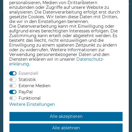
personalisieren, Medien von Drittanbietern
einzubinden oder Zugriffe auf unsere Website zu
analysieren. Die Datenverarbeitung erfolgt erst durch
gesetzte Cookies. Wir teilen diese Daten mit Dritten,
die wir in den Einstellungen benennen.
Die Datenverarbeitung kann mit Einwilligung oder
aufgrund eines berechtigten Interesses erfolgen. Die
Zustimmung kann erteilt oder abgelehnt werden. Es
besteht das Recht, nicht einzuwilligen und die
Kaufen Sie Ihre IT Ausrüstung,
Einwilligung zu einem späteren Zeitpunkt zu ändern
oder zu widerrufen. Weitere Informationen zur
Ihren 3D-Drucker und Ihre
Verwendung personenbezogener Daten und den
Diensten erklären wir in unserer
Daten­schutz­
Komponenten zur
erklärung
.
Heimautomatisierung in unserem
Essenziell
Statistik
spezialisierten Onlineshop.
Externe Medien
PayPal
Wenn Sie als Privatperson oder Unternehmen Hard- und
Funktional
Software bestellen, finden Sie in unserem Comprise
Weitere Einstellungen
Onlineshop viele durch uns erprobte Produkte. Wir legen
Wert darauf, Ihnen beste Preise und gleichzeitig auch eine
Alle akzeptieren
professionelle Unterstützung nach dem Kauf zu bieten.
Alle ablehnen
Kompetente Beratung und professionellen Support