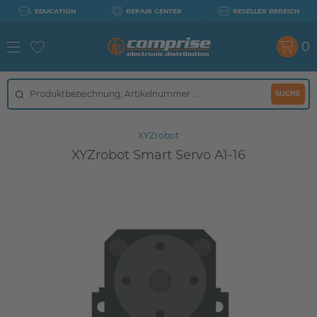
EDUCATION
REPAIR CENTER
RESELLER BEREICH
0
SUCHE
XYZrobot
XYZrobot Smart Servo A1-16