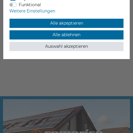
Funktional
Weitere Einstellungen
XYZrobot Robot Arm EU+ Wheel
Alle akzeptieren
149,00 €
Alle ablehnen
inkl. ges. MwSt.
Auswahl akzeptieren
ab Lager > Lieferzeit 1-3 Werktage