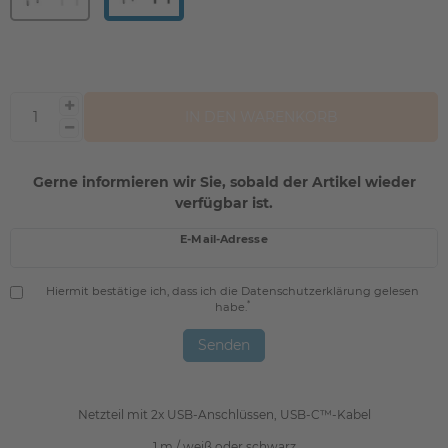
IN DEN WARENKORB
Gerne informieren wir Sie, sobald der Artikel wieder
verfügbar ist.
E-Mail-Adresse
Hiermit bestätige ich, dass ich die
Daten­schutz­erklärung
gelesen
*
habe.
Senden
Netzteil mit 2x USB-Anschlüssen, USB-C™-Kabel
1 m / weiß oder schwarz