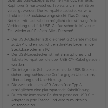
Über das USB-Ladegerät können Handys, Kameras,
Kopfhörer, Smartwatches, Tablets u. v. m mit Strom
versorgt werden. Der kompakte Ladestecker wird
direkt in die Steckdose eingesteckt. Das Goobay-
Netzteil mit Ladekabel ermöglicht eine störungsfreie
Verbindung und lädt USB-Geräte schon in kürzester
Zeit wieder auf. Einfach. Alles. Passend!
Der USB-Adapter lädt gleichzeitig 2 Geräte mit bis
zu 2,4 A und ermöglicht ein direktes Laden an der
Steckdose oder am PC.
Der USB-Ladestecker ist mit Smartphones und
Tablets kompatibel, die über USB-C™-Kabel geladen
werden.
Die integrierte Schutzelektronik des USB-Steckers
sichert angeschlossene Geräte gegen Überstrom,
Überladung und Überhitzung.
Die zwei seitlichen USB-Anschlüsse Typ-A
ermöglichen eine platzsparende Kabelführung.
Durch die kompakte Bauform passt der USB-C™-
Adapter in jede Tasche und wird zum idealen
Reisebegleiter.