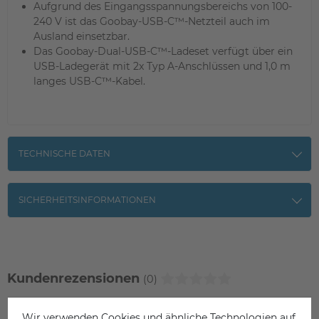
Aufgrund des Eingangsspannungsbereichs von 100-
240 V ist das Goobay-USB-C™-Netzteil auch im
Ausland einsetzbar.
Das Goobay-Dual-USB-C™-Ladeset verfügt über ein
USB-Ladegerät mit 2x Typ A-Anschlüssen und 1,0 m
langes USB-C™-Kabel.
TECHNISCHE DATEN
SICHERHEITSINFORMATIONEN
Kundenrezensionen
(0)
Wir verwenden Cookies und ähnliche Technologien auf
5
0