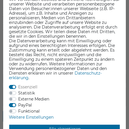
unserer Website und verarbeiten personenbezogene
4
0
Daten von Besucher:innen unserer Webseite (z.B. IP-
Adresse), um z.B. Inhalte und Anzeigen zu
3
0
personalisieren, Medien von Drittanbietern
einzubinden oder Zugriffe auf unsere Website zu
2
0
analysieren. Die Datenverarbeitung erfolgt erst durch
gesetzte Cookies. Wir teilen diese Daten mit Dritten,
1
0
die wir in den Einstellungen benennen.
Die Datenverarbeitung kann mit Einwilligung oder
aufgrund eines berechtigten Interesses erfolgen. Die
Zustimmung kann erteilt oder abgelehnt werden. Es
besteht das Recht, nicht einzuwilligen und die
Einwilligung zu einem späteren Zeitpunkt zu ändern
oder zu widerrufen. Weitere Informationen zur
Verwendung personenbezogener Daten und den
Diensten erklären wir in unserer
Daten­schutz­
erklärung
.
Essenziell
Statistik
Externe Medien
PayPal
Funktional
Rezension senden
Weitere Einstellungen
Alle akzeptieren