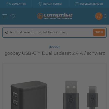
EDUCATION
REPAIR CENTER
RESELLER BEREICH
0
SUCHE
goobay
goobay USB-C™ Dual Ladeset 2,4 A / schwarz