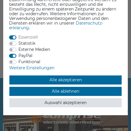
besteht das Recht, nicht einzuwilligen und die
Jumbo-Toner Brother TN-2420
Einwilligung zu einem späteren Zeitpunkt zu ändern
schwarz
oder zu widerrufen. Weitere Informationen zur
Verwendung personenbezogener Daten und den
89,00 €
Diensten erklären wir in unserer
Daten­schutz­
erklärung
.
inkl. ges. MwSt.
ab Lager > Lieferzeit 1-3 Werktage
Essenziell
Statistik
Externe Medien
PayPal
Funktional
Weitere Einstellungen
Alle akzeptieren
Alle ablehnen
Auswahl akzeptieren