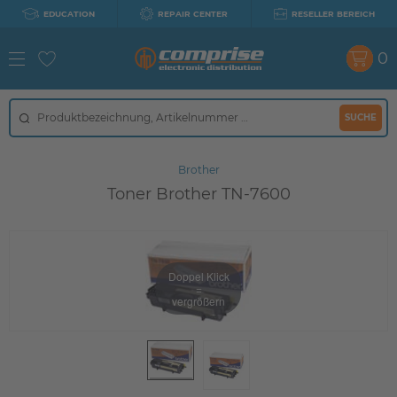
EDUCATION
REPAIR CENTER
RESELLER BEREICH
0
SUCHE
Brother
Toner Brother TN-7600
Doppel Klick
=
vergrößern