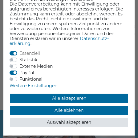
Die Datenverarbeitung kann mit Einwilligung oder
aufgrund eines berechtigten Interesses erfolgen. Die
Zustimmung kann erteilt oder abgelehnt werden. Es
besteht das Recht, nicht einzuwilligen und die
Einwilligung zu einem späteren Zeitpunkt zu ändern
PTFE Filament Tube für Flashforge
Gehärtetes Filament-
oder zu widerrufen. Weitere Informationen zur
Guider
Antriebszahnrad Fla
Verwendung personenbezogener Daten und den
Diensten erklären wir in unserer
Daten­schutz­
IIs
erklärung
.
2,50 €
14,90 €
Essenziell
Statistik
inkl. ges. MwSt.
inkl. ges. MwSt.
Externe Medien
Lieferzeit 5-10 Werktage
ab Lager > Lieferzeit 1-3 Werkt
PayPal
Funktional
Weitere Einstellungen
Alle akzeptieren
Alle ablehnen
Auswahl akzeptieren