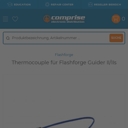
EDUCATION
REPAIR CENTER
RESELLER BEREICH
0
SUCHE
Flashforge
Thermocouple für Flashforge Guider II/IIs