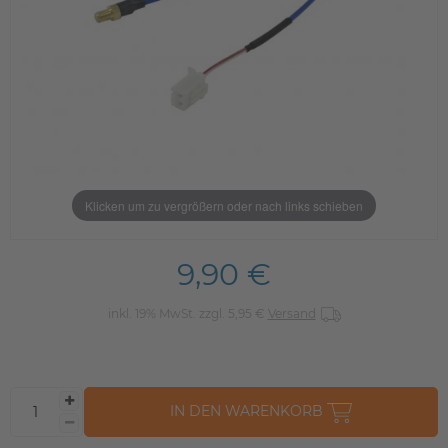
Klicken um zu vergrößern oder nach links schieben
9,90 €
inkl. 19% MwSt. zzgl. 5,95 €
Versand
IN DEN WARENKORB