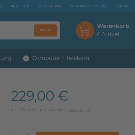
ANMELDEN
REGISTRIEREN
MEIN MERKZETTEL
(
0
)
KONTAKT
Warenkorb
SUCHE
0
Artikel
rung
Computer + Telekom
229,00 €
inkl. 19% MwSt. und kostenloser
Versand