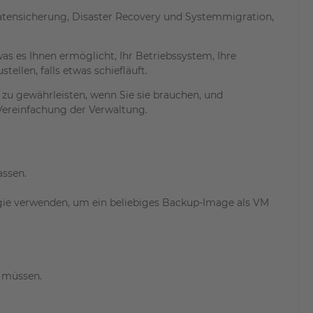
atensicherung, Disaster Recovery und Systemmigration,
as es Ihnen ermöglicht, Ihr Betriebssystem, Ihre
llen, falls etwas schiefläuft.
zu gewährleisten, wenn Sie sie brauchen, und
Vereinfachung der Verwaltung.
assen.
gie verwenden, um ein beliebiges Backup-Image als VM
u müssen.