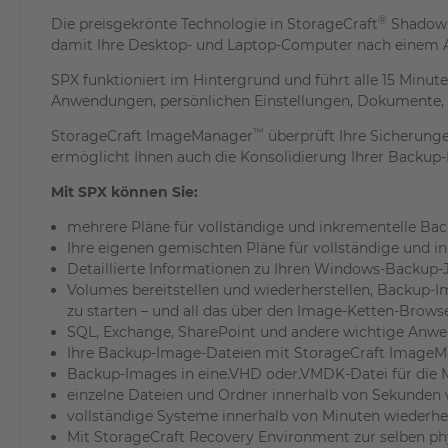
®
Die preisgekrönte Technologie in StorageCraft
ShadowP
damit Ihre Desktop- und Laptop-Computer nach einem Aus
SPX funktioniert im Hintergrund und führt alle 15 Minut
Anwendungen, persönlichen Einstellungen, Dokumente, Bild
™
StorageCraft ImageManager
überprüft Ihre Sicherunge
ermöglicht Ihnen auch die Konsolidierung Ihrer Backup-
Mit SPX können Sie:
mehrere Pläne für vollständige und inkrementelle Bac
Ihre eigenen gemischten Pläne für vollständige und i
Detaillierte Informationen zu Ihren Windows-Backup-J
Volumes bereitstellen und wiederherstellen, Backup-I
zu starten – und all das über den Image-Ketten-Browse
SQL, Exchange, SharePoint und andere wichtige Anwe
Ihre Backup-Image-Dateien mit StorageCraft Image
Backup-Images in eine.VHD oder.VMDK-Datei für die M
einzelne Dateien und Ordner innerhalb von Sekunden 
vollständige Systeme innerhalb von Minuten wiederher
Mit StorageCraft Recovery Environment zur selben ph