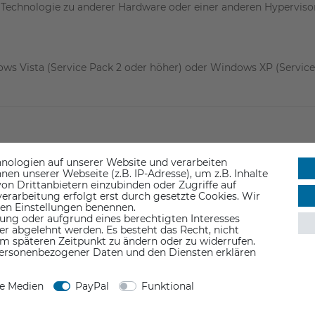
Technologie zu anderer Hardware oder einer anderen Hypervis
s Vista (Service Pack 2 oder höher) oder Windows XP (Service 
nologien auf unserer Website und verarbeiten
n unserer Webseite (z.B. IP-Adresse), um z.B. Inhalte
on Drittanbietern einzubinden oder Zugriffe auf
erarbeitung erfolgt erst durch gesetzte Cookies. Wir
 den Einstellungen benennen.
ung oder aufgrund eines berechtigten Interesses
er abgelehnt werden. Es besteht das Recht, nicht
em späteren Zeitpunkt zu ändern oder zu widerrufen.
ersonenbezogener Daten und den Diensten erklären
ne Medien
PayPal
Funktional