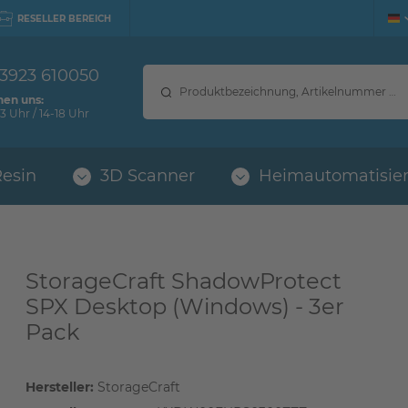
RESELLER BEREICH
 3923 610050
hen uns:
3 Uhr / 14-18 Uhr
Resin
3D Scanner
Heimautomatisie
StorageCraft ShadowProtect
SPX Desktop (Windows) - 3er
Pack
Hersteller:
StorageCraft