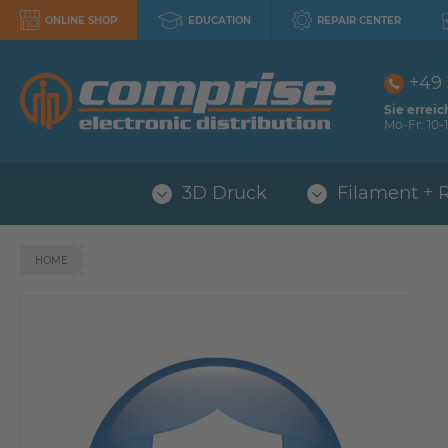
ONLINE SHOP
EDUCATION
REPAIR CENTER
+49
Sie erreic
Mo-Fr: 10-1
3D Druck
Filament + 
HOME