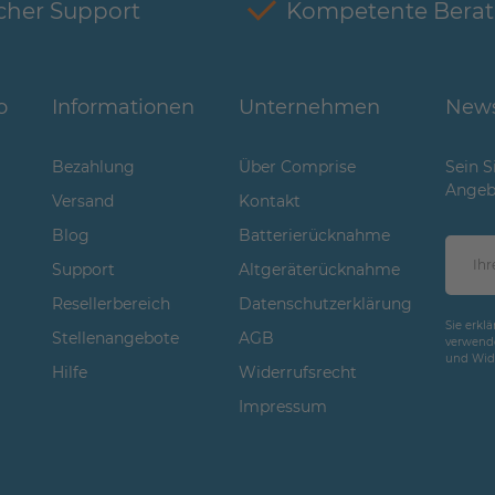
cher Support
Kompetente Bera
o
Informationen
Unternehmen
News
Bezahlung
Über Comprise
Sein S
Angeb
Versand
Kontakt
Blog
Batterierücknahme
Support
Altgeräterücknahme
Resellerbereich
Datenschutzerklärung
Sie erkl
Stellenangebote
AGB
verwende
und Wide
Hilfe
Widerrufsrecht
Impressum