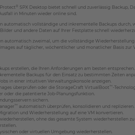
®
rotect
SPX Desktop bietet schnell und zuverlässig Backup, D
fall in Minuten wieder online sind.
en automatisch vollständige und inkrementelle Backups durch, w
er und andere Daten auf Ihrer Festplatte schnell wiederherzuste
n automatisch zweimal, um die vollständige Wiederherstellung 
Images auf täglicher, wöchentlicher und monatlicher Basis zur 
kups erstellen, die Ihren Anforderungen am besten entsprechen.
nkrementelle Backups für den Einsatz zu bestimmten Zeiten anp
obs in einer intuitiven Verwaltungskonsole anzeigen.
™
mages überprüfen oder die StorageCraft VirtualBoot
-Technolo
r oder die patentierte Job-Planungsfunktion.
ndungsservern sichern.
™
Manager
automatisch überprüfen, konsolidieren und replizieren.
igration und Wiederherstellung auf eine VM konvertieren.
wiederherstellen, ohne das gesamte System wiederherstellen z
stellen.
ysischen oder virtuellen Umgebung wiederherstellen.