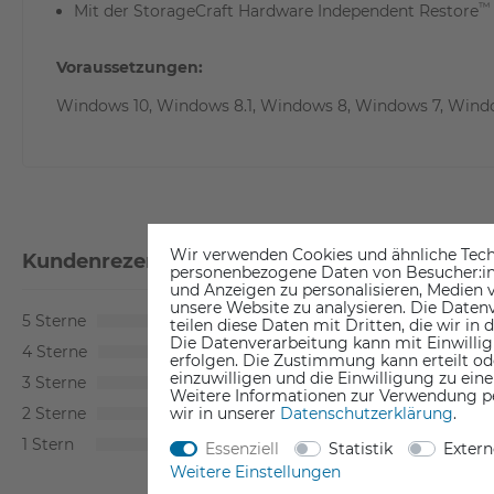
™
Mit der StorageCraft Hardware Independent Restore
Voraussetzungen:
Windows 10, Windows 8.1, Windows 8, Windows 7, Window
Wir verwenden Cookies und ähnliche Tech
Kundenrezensionen
(0)
personenbezogene Daten von Besucher:inne
und Anzeigen zu personalisieren, Medien v
unsere Website zu analysieren. Die Datenv
5
0
teilen diese Daten mit Dritten, die wir in
Die Datenverarbeitung kann mit Einwillig
4
0
erfolgen. Die Zustimmung kann erteilt od
einzuwilligen und die Einwilligung zu ein
3
0
Weitere Informationen zur Verwendung p
wir in unserer
Daten­schutz­erklärung
.
2
0
1
0
Essenziell
Statistik
Exter
Weitere Einstellungen