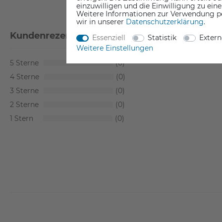
einzuwilligen und die Einwilligung zu ein
Weitere Informationen zur Verwendung p
wir in unserer
Daten­schutz­erklärung
.
Kundenrezensionen
(0)
Essenziell
Statistik
Exter
Weitere Einstellungen
5
0
4
0
3
0
2
0
1
0