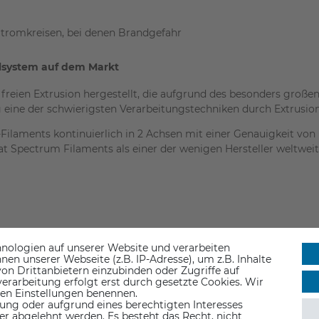
romkreisen, bei denen Brandgefahr
llsystem auf dem Markt
reien Extrusion hergestellt, die aufgrund des besonders großen
ne der schwierigsten Verarbeitungstechniken durch Extrusion 
ilaments kontinuierlich in 2 Achsen mit einer Genauigkeit vo
t Spectrum Filaments als einer der wenigen Hersteller weltweit 
nologien auf unserer Website und verarbeiten
n unserer Webseite (z.B. IP-Adresse), um z.B. Inhalte
ukte von Spectrum Filaments die strengen Marktanforderungen e
on Drittanbietern einzubinden oder Zugriffe auf
erarbeitung erfolgt erst durch gesetzte Cookies. Wir
 den Einstellungen benennen.
ung oder aufgrund eines berechtigten Interesses
er abgelehnt werden. Es besteht das Recht, nicht