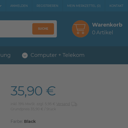
ANMELDEN
REGISTRIEREN
MEIN MERKZETTEL
(
0
)
KONTAKT
Warenkorb
SUCHE
0
Artikel
rung
Computer + Telekom
35,90 €
inkl. 19% MwSt. zzgl. 5,95 €
Versand
Grundpreis
35,90 € / Stück
Farbe:
Black