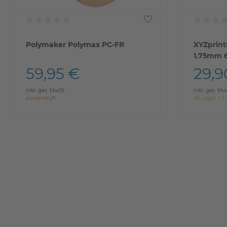
Polymaker Polymax PC-FR
XYZprint
1.75mm 
59,95 €
29,9
inkl. ges. MwSt.
inkl. ges. Mw
ausverkauft
ab Lager > Li