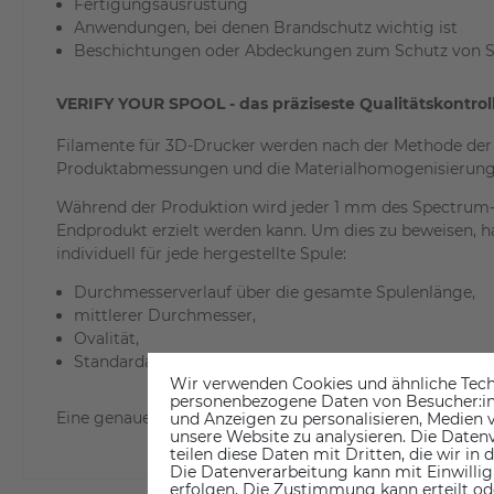
Fertigungsausrüstung
Anwendungen, bei denen Brandschutz wichtig ist
Beschichtungen oder Abdeckungen zum Schutz von St
VERIFY YOUR SPOOL - das präziseste Qualitätskontro
Filamente für 3D-Drucker werden nach der Methode der f
Produktabmessungen und die Materialhomogenisierung ei
Während der Produktion wird jeder 1 mm des Spectrum-F
Endprodukt erzielt werden kann. Um dies zu beweisen, ha
individuell für jede hergestellte Spule:
Durchmesserverlauf über die gesamte Spulenlänge,
mittlerer Durchmesser,
Ovalität,
Standardabweichung.
Wir verwenden Cookies und ähnliche Tech
personenbezogene Daten von Besucher:inne
Eine genaue Qualitätsprüfung garantiert, dass die Prod
und Anzeigen zu personalisieren, Medien v
unsere Website zu analysieren. Die Datenv
teilen diese Daten mit Dritten, die wir in
Die Datenverarbeitung kann mit Einwillig
erfolgen. Die Zustimmung kann erteilt od