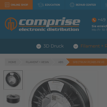
ONLINE SHOP
EDUCATION
REPAIR CENTER
+49
Sie erreic
Mo-Fr: 10-1
3D Druck
Filament + 
HOME
FILAMENT + RESIN
ABS
SPECTRUM PC/ABS FR V0