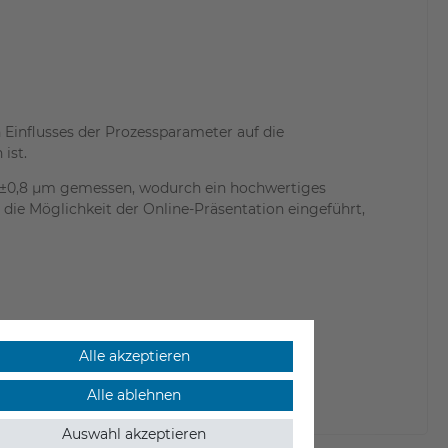
 Einflusses der Prozessparameter auf die
ist.
n ±0,8 µm gemessen, wodurch ein hochwertiges
die Möglichkeit der Online-Präsentation eingeführt,
Alle akzeptieren
rfüllen.
Alle ablehnen
Auswahl akzeptieren