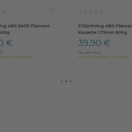
ing ABS Refill Filament
XYZprinting ABS Filament
600g
Kassette 1.75mm 600g
0 €
39,90 €
St.
inkl. ges. MwSt.
eferzeit 1-3 Werktage
ab Lager > Lieferzeit 1-3 Werktage