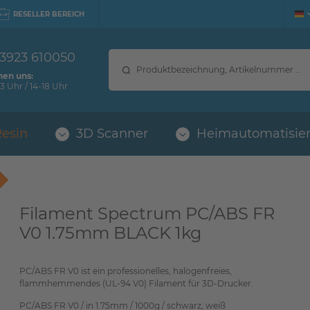
RESELLER BEREICH
 3923 610050
hen uns:
3 Uhr / 14-18 Uhr
Resin
3D Scanner
Heimautomatisie
Filament Spectrum PC/ABS FR
V0 1.75mm BLACK 1kg
PC/ABS FR V0 ist ein professionelles, halogenfreies,
flammhemmendes (UL-94 V0) Filament für 3D-Drucker.
PC/ABS FR V0 / in 1.75mm / 1000g / schwarz, weiß