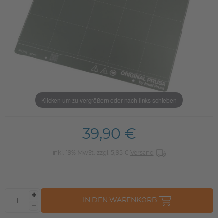
Klicken um zu vergrößern oder nach links schieben
39,90 €
inkl. 19% MwSt. zzgl. 5,95 €
Versand
IN DEN WARENKORB