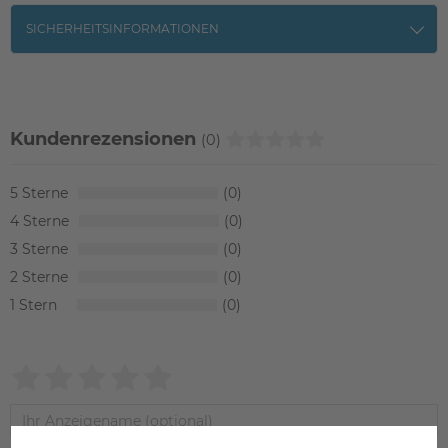
SICHERHEITSINFORMATIONEN
Kundenrezensionen
(0)
5
0
4
0
3
0
2
0
1
0