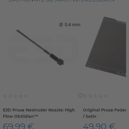
E3D Prusa Nextruder Nozzle: High
Original Prusa Feder
Flow ObXidian™
/ Satin
69,99 €
49,90 €