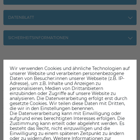
DATENBLATT
SICHERHEITSINFORMATIONEN
Wir verwenden Cookies und ähnliche Technologien auf
Kundenrezensionen
(0)
unserer Website und verarbeiten personenbezogene
Daten von Besucher:innen unserer Webseite (z.B. IP-
Adresse), um z.B. Inhalte und Anzeigen zu
personalisieren, Medien von Drittanbietern
5
0
einzubinden oder Zugriffe auf unsere Website zu
4
0
analysieren. Die Datenverarbeitung erfolgt erst durch
gesetzte Cookies. Wir teilen diese Daten mit Dritten,
3
0
die wir in den Einstellungen benennen.
Die Datenverarbeitung kann mit Einwilligung oder
2
0
aufgrund eines berechtigten Interesses erfolgen. Die
Zustimmung kann erteilt oder abgelehnt werden. Es
1
0
besteht das Recht, nicht einzuwilligen und die
Einwilligung zu einem späteren Zeitpunkt zu ändern
oder zu widerrufen. Weitere Informationen zur