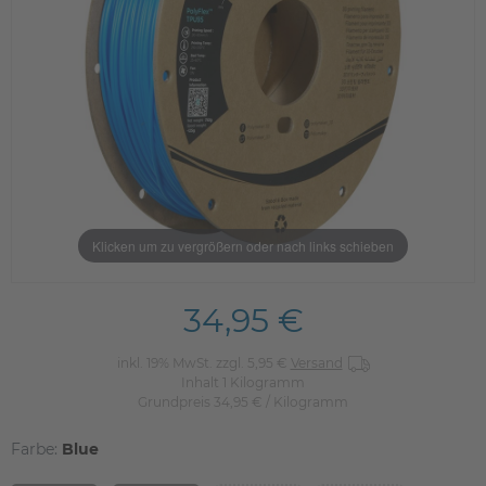
Klicken um zu vergrößern oder nach links schieben
34,95 €
inkl. 19% MwSt. zzgl. 5,95 €
Versand
Inhalt
1
Kilogramm
Grundpreis
34,95 € / Kilogramm
Farbe:
Blue