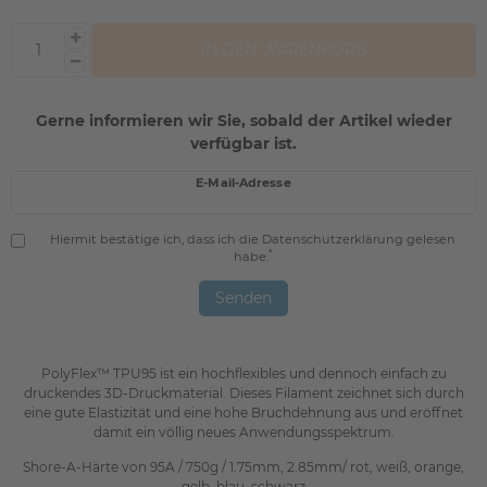
IN DEN WARENKORB
Gerne informieren wir Sie, sobald der Artikel wieder
verfügbar ist.
E-Mail-Adresse
Hiermit bestätige ich, dass ich die
Daten­schutz­erklärung
gelesen
*
habe.
Senden
PolyFlex™ TPU95 ist ein hochflexibles und dennoch einfach zu
druckendes 3D-Druckmaterial. Dieses Filament zeichnet sich durch
eine gute Elastizität und eine hohe Bruchdehnung aus und eröffnet
damit ein völlig neues Anwendungsspektrum.
Shore-A-Härte von 95A / 750g / 1.75mm, 2.85mm/ rot, weiß, orange,
gelb, blau, schwarz