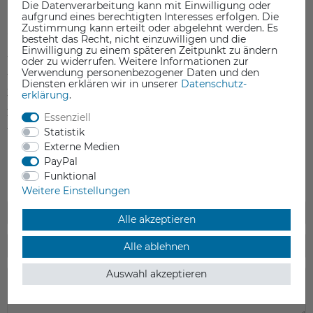
Die Datenverarbeitung kann mit Einwilligung oder
Kundenrezensionen
aufgrund eines berechtigten Interesses erfolgen. Die
(0)
Zustimmung kann erteilt oder abgelehnt werden. Es
besteht das Recht, nicht einzuwilligen und die
Einwilligung zu einem späteren Zeitpunkt zu ändern
5
0
oder zu widerrufen. Weitere Informationen zur
Verwendung personenbezogener Daten und den
4
0
Diensten erklären wir in unserer
Daten­schutz­
3
0
erklärung
.
2
0
Essenziell
Statistik
1
0
Externe Medien
PayPal
Funktional
Weitere Einstellungen
Alle akzeptieren
Alle ablehnen
Auswahl akzeptieren