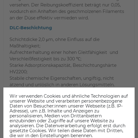
versehen. Der Reibungskoeffizient beträgt nur 0,05,
wodurch ein Anhaften des geschmolzenen Filaments
an der Düse effektiv vermieden wird.
DLC-Beschichtung
Schichtdicke 2,0 μm, ohne Einfluss auf die
Maßhaltigkeit;
Aufrechterhaltung einer hohen Gleitfähigkeit und
Verschleißfestigkeit bis zu 300 ℃;
Starke Adsorptionskapazität, Beschichtungshärte
HV2200;
Stabile chemische Eigenschaften, ungiftig, nicht
ätzend und unlöslich in anderen Lösungsmitteln.
Wir verwenden Cookies und ähnliche Technologien auf
unserer Website und verarbeiten personenbezogene
Daten von Besucher:innen unserer Webseite (z.B. IP-
Adresse), um z.B. Inhalte und Anzeigen zu
SICHERHEITSINFORMATIONEN
personalisieren, Medien von Drittanbietern
einzubinden oder Zugriffe auf unsere Website zu
analysieren. Die Datenverarbeitung erfolgt erst durch
gesetzte Cookies. Wir teilen diese Daten mit Dritten,
die wir in den Einstellungen benennen.