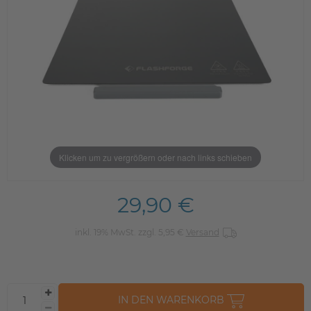
Klicken um zu vergrößern oder nach links schieben
29,90 €
inkl. 19% MwSt. zzgl. 5,95 €
Versand
IN DEN WARENKORB