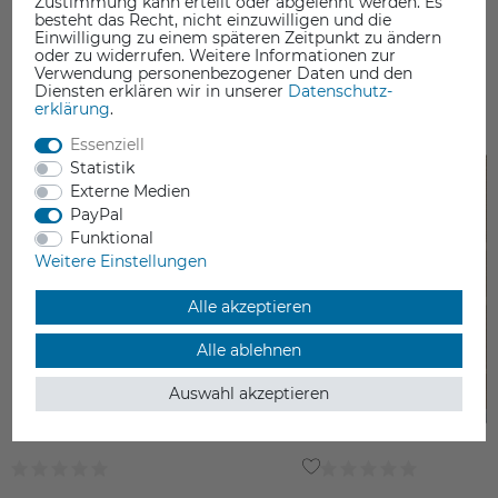
Zustimmung kann erteilt oder abgelehnt werden. Es
besteht das Recht, nicht einzuwilligen und die
Einwilligung zu einem späteren Zeitpunkt zu ändern
oder zu widerrufen. Weitere Informationen zur
Verwendung personenbezogener Daten und den
Diensten erklären wir in unserer
Daten­schutz­
DAS KÖNNTE SIE AUCH INTERESSIEREN
erklärung
.
Essenziell
Statistik
Externe Medien
PayPal
Funktional
Weitere Einstellungen
Alle akzeptieren
Alle ablehnen
Auswahl akzeptieren