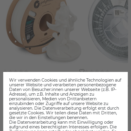
Wir verwenden Cookies und ähnliche Technologien auf
unserer Website und verarbeiten personenbezogene
Polymaker™ PLA Pro (Formerly
Spectrum Huracan H
Daten von Besucher:innen unserer Webseite (z.B. IP-
PolySonic™ PLA Pro)
Adresse), um z.B. Inhalte und Anzeigen zu
personalisieren, Medien von Drittanbietern
24,90 €
28,90 €
einzubinden oder Zugriffe auf unsere Website zu
analysieren. Die Datenverarbeitung erfolgt erst durch
gesetzte Cookies. Wir teilen diese Daten mit Dritten,
inkl. ges. MwSt.
inkl. ges. MwSt.
die wir in den Einstellungen benennen.
ab Lager > Lieferzeit 1-3 Werktage
ab Lager > Lieferzeit 1-3 Werkt
Die Datenverarbeitung kann mit Einwilligung oder
aufgrund eines berechtigten Interesses erfolgen. Die