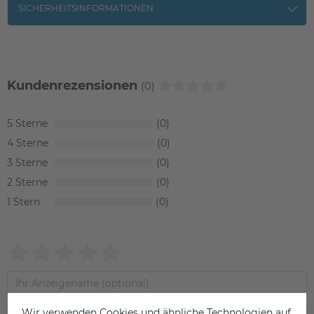
SICHERHEITSINFORMATIONEN
Kundenrezensionen
(0)
5
0
4
0
3
0
2
0
1
0
Wir verwenden Cookies und ähnliche Technologien auf