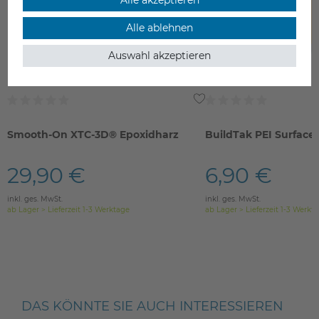
Alle ablehnen
Auswahl akzeptieren
Smooth-On XTC-3D® Epoxidharz
BuildTak PEI Surface
29,90 €
6,90 €
inkl. ges. MwSt.
inkl. ges. MwSt.
ab Lager > Lieferzeit 1-3 Werktage
ab Lager > Lieferzeit 1-3 Werkt
DAS KÖNNTE SIE AUCH INTERESSIEREN