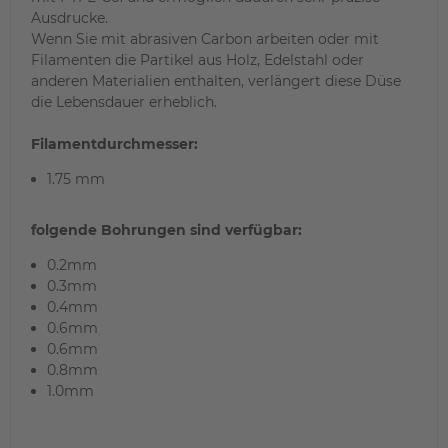
Ausdrucke.
Wenn Sie
mit abrasiven
Carbon
arbeiten oder mit
Filamenten die Partikel aus Holz, Edelstahl
oder
anderen Materialien
enthalten
, verlängert die
se
Düse
die Lebensdauer erheblich.
Filamentdurchmesser:
1.75 mm
folgende Bohrungen sind
verfügbar:
0.2mm
0
.3mm
0.4mm
0.6mm
0.6mm
0.8mm
1.0mm