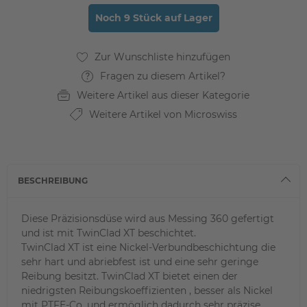
Noch 9 Stück auf Lager
Fragen zu diesem Artikel?
Weitere Artikel aus dieser Kategorie
Weitere Artikel von Microswiss
BESCHREIBUNG
Diese Präzisionsd
üse
wird
aus
Messing
360
gefertigt
und ist mit
TwinClad
XT
b
eschichtet
.
TwinClad
XT
ist eine Nickel
-Verbundbeschichtung die
sehr hart
und abriebfest ist und
eine
sehr geringe
Reibung
besitzt
.
TwinClad
XT
bietet
einen der
niedrigsten
Reibungskoeffizienten
,
besser als
Nickel
mit PTFE-
Co
.
und ermöglich dadurch sehr präzise