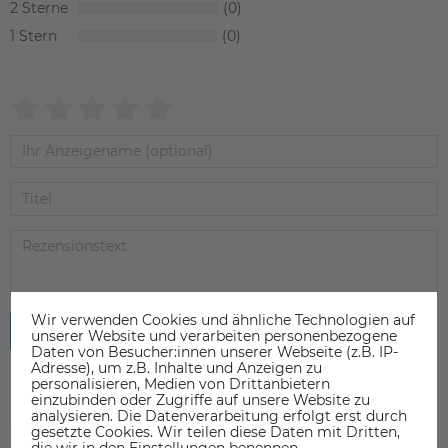
2
0
1
0
Wir verwenden Cookies und ähnliche Technologien auf
Rezension senden
unserer Website und verarbeiten personenbezogene
Daten von Besucher:innen unserer Webseite (z.B. IP-
Adresse), um z.B. Inhalte und Anzeigen zu
personalisieren, Medien von Drittanbietern
einzubinden oder Zugriffe auf unsere Website zu
analysieren. Die Datenverarbeitung erfolgt erst durch
gesetzte Cookies. Wir teilen diese Daten mit Dritten,
ZUBEHÖR
die wir in den Einstellungen benennen.