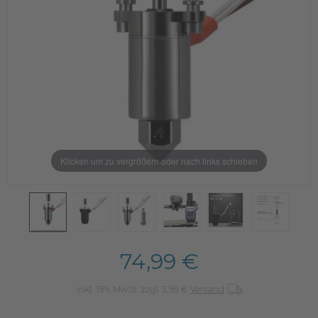
Klicken um zu vergrößern oder nach links schieben
74,99 €
inkl. 19% MwSt. zzgl. 3,95 €
Versand