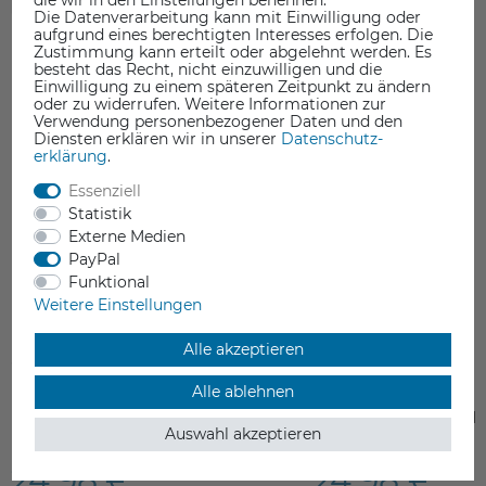
Die Datenverarbeitung kann mit Einwilligung oder
aufgrund eines berechtigten Interesses erfolgen. Die
Zustimmung kann erteilt oder abgelehnt werden. Es
besteht das Recht, nicht einzuwilligen und die
Einwilligung zu einem späteren Zeitpunkt zu ändern
oder zu widerrufen. Weitere Informationen zur
Verwendung personenbezogener Daten und den
Diensten erklären wir in unserer
Daten­schutz­
erklärung
.
Essenziell
Statistik
Externe Medien
PayPal
Funktional
Weitere Einstellungen
Alle akzeptieren
Alle ablehnen
Micro Swiss FlowTech™ - CHT High
Micro Swiss FlowTec
Auswahl akzeptieren
Flow Nozzles
Nozzles
24,98 €
24,98 €