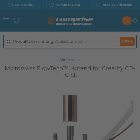
EDUCATION
REPAIR CENTER
RESELLER BEREICH
0
SUCHE
Microswiss
Microswiss FlowTech™ Hotend for Creality CR-
10 SE