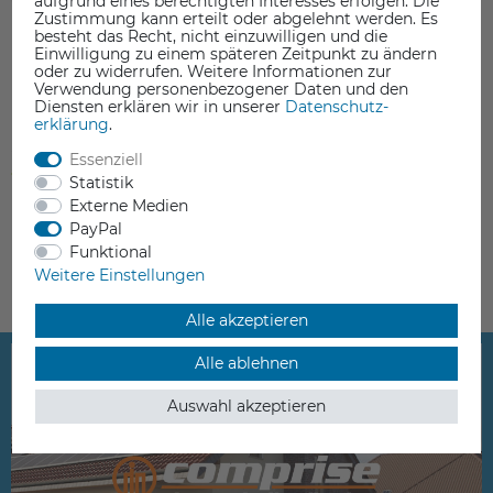
aufgrund eines berechtigten Interesses erfolgen. Die
Zustimmung kann erteilt oder abgelehnt werden. Es
besteht das Recht, nicht einzuwilligen und die
Einwilligung zu einem späteren Zeitpunkt zu ändern
Flexible Spring Build Plate für
oder zu widerrufen. Weitere Informationen zur
Flashforge Guider 3
Verwendung personenbezogener Daten und den
Diensten erklären wir in unserer
Daten­schutz­
42,90 €
erklärung
.
inkl. ges. MwSt.
Essenziell
ab Lager > Lieferzeit 1-3 Werktage
Statistik
Externe Medien
PayPal
Funktional
Weitere Einstellungen
Alle akzeptieren
Alle ablehnen
Auswahl akzeptieren