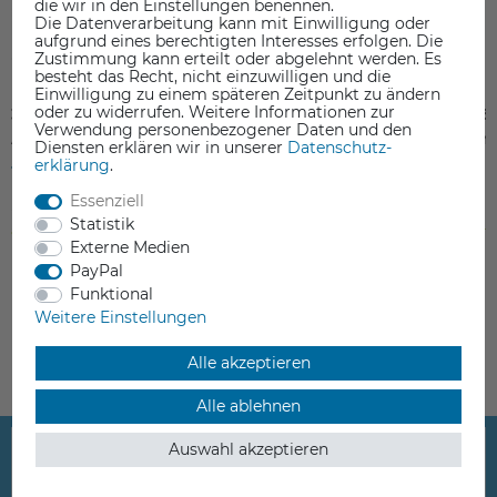
die wir in den Einstellungen benennen.
Die Datenverarbeitung kann mit Einwilligung oder
aufgrund eines berechtigten Interesses erfolgen. Die
Zustimmung kann erteilt oder abgelehnt werden. Es
besteht das Recht, nicht einzuwilligen und die
Einwilligung zu einem späteren Zeitpunkt zu ändern
oder zu widerrufen. Weitere Informationen zur
3010 Extruder Fan für Flashforge
Modell Cooling Fan 50
Verwendung personenbezogener Daten und den
Adventurer 5M Serie
Flashforge Adventure
Diensten erklären wir in unserer
Daten­schutz­
erklärung
.
13,90 €
13,99 €
Essenziell
inkl. ges. MwSt.
inkl. ges. MwSt.
Statistik
ab Lager > Lieferzeit 1-3 Werktage
ab Lager > Lieferzeit 1-3 Werkt
Externe Medien
PayPal
Funktional
Weitere Einstellungen
Alle akzeptieren
Alle ablehnen
Auswahl akzeptieren