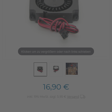
Klicken um zu vergrößern oder nach links schieben
16,90 €
inkl. 19% MwSt. zzgl. 5,95 €
Versand