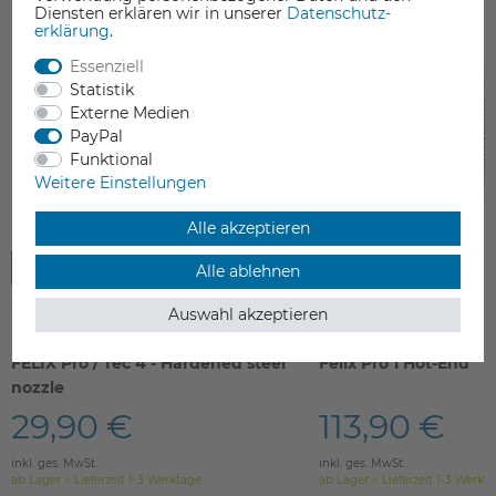
Diensten erklären wir in unserer
Daten­schutz­
erklärung
.
Essenziell
Statistik
Externe Medien
PayPal
Funktional
Weitere Einstellungen
Alle akzeptieren
Alle ablehnen
Auswahl akzeptieren
FELIX Pro / Tec 4 - Hardened steel
Felix Pro 1 Hot-End
nozzle
29,90 €
113,90 €
inkl. ges. MwSt.
inkl. ges. MwSt.
ab Lager > Lieferzeit 1-3 Werktage
ab Lager > Lieferzeit 1-3 Werkt