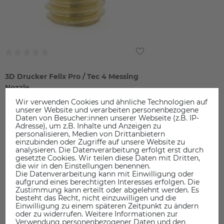
3D Drucker Felix Pro / Tec 4 Messing
Nozzle
24,90 €
Wir verwenden Cookies und ähnliche Technologien auf
unserer Website und verarbeiten personenbezogene
Daten von Besucher:innen unserer Webseite (z.B. IP-
inkl. ges. MwSt.
Adresse), um z.B. Inhalte und Anzeigen zu
ab Lager > Lieferzeit 1-3 Werktage
personalisieren, Medien von Drittanbietern
einzubinden oder Zugriffe auf unsere Website zu
analysieren. Die Datenverarbeitung erfolgt erst durch
gesetzte Cookies. Wir teilen diese Daten mit Dritten,
die wir in den Einstellungen benennen.
Die Datenverarbeitung kann mit Einwilligung oder
aufgrund eines berechtigten Interesses erfolgen. Die
Zustimmung kann erteilt oder abgelehnt werden. Es
DAS KÖNNTE SIE AUCH INTERESSIEREN
besteht das Recht, nicht einzuwilligen und die
Einwilligung zu einem späteren Zeitpunkt zu ändern
oder zu widerrufen. Weitere Informationen zur
Verwendung personenbezogener Daten und den