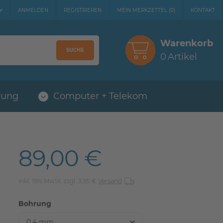
ANMELDEN
REGISTRIEREN
MEIN MERKZETTEL
(
0
)
KONTAKT
Warenkorb
SUCHE
0
Artikel
rung
Computer + Telekom
89,00 €
inkl. 19% MwSt. zzgl. 3,95 €
Versand
Bohrung