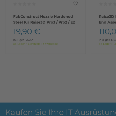
FabConstruct Nozzle Hardened
Raise3D 
Steel für Raise3D Pro3 / Pro2 / E2
End Asse
(Pro3 Ser
19,90 €
110,
inkl. ges. MwSt.
inkl. ges. Mw
ab Lager > Lieferzeit 1-3 Werktage
ab Lager > Li
Kaufen Sie Ihre IT Ausrüstun