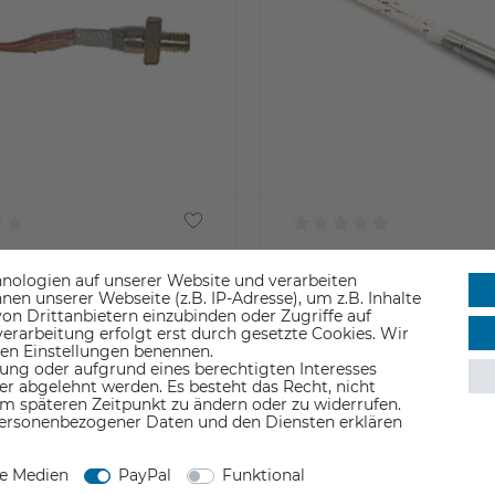
Thermocouple (Pro3
Raise3D Heating Rod (Pro
nologien auf unserer Website und verarbeiten
n unserer Webseite (z.B. IP-Adresse), um z.B. Inhalte
on Drittanbietern einzubinden oder Zugriffe auf
0 €
35,90 €
erarbeitung erfolgt erst durch gesetzte Cookies. Wir
 den Einstellungen benennen.
ung oder aufgrund eines berechtigten Interesses
St.
inkl. ges. MwSt.
er abgelehnt werden. Es besteht das Recht, nicht
eferzeit 1-3 Werktage
ab Lager > Lieferzeit 1-3 Werktage
em späteren Zeitpunkt zu ändern oder zu widerrufen.
ersonenbezogener Daten und den Diensten erklären
ne Medien
PayPal
Funktional