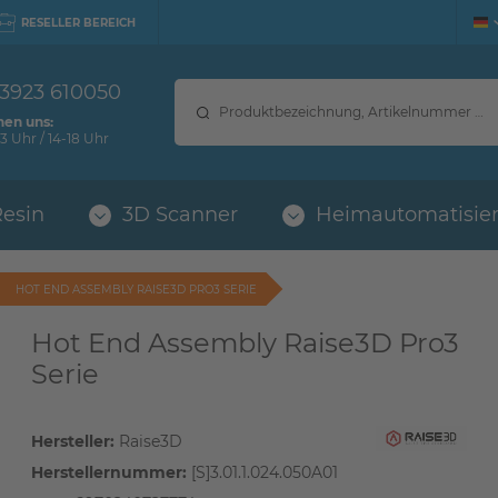
RESELLER BEREICH
 3923 610050
hen uns:
3 Uhr / 14-18 Uhr
Resin
3D Scanner
Heimautomatisie
HOT END ASSEMBLY RAISE3D PRO3 SERIE
Hot End Assembly Raise3D Pro3
Serie
Hersteller:
Raise3D
Herstellernummer:
[S]3.01.1.024.050A01