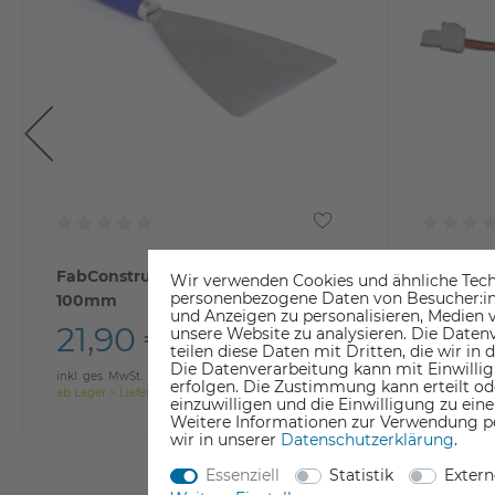
FabConstruct Steel Blade Spatula
Raise3D 
Wir verwenden Cookies und ähnliche Tech
personenbezogene Daten von Besucher:inne
100mm
Serie)
und Anzeigen zu personalisieren, Medien v
21,90 €
11,9
unsere Website zu analysieren. Die Datenv
teilen diese Daten mit Dritten, die wir in
Die Datenverarbeitung kann mit Einwillig
inkl. ges. MwSt.
inkl. ges. Mw
erfolgen. Die Zustimmung kann erteilt od
ab Lager > Lieferzeit 1-3 Werktage
ab Lager > Li
einzuwilligen und die Einwilligung zu ein
Weitere Informationen zur Verwendung p
wir in unserer
Daten­schutz­erklärung
.
Essenziell
Statistik
Exter