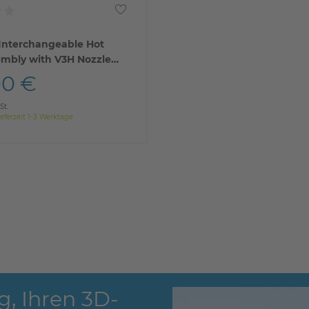
Interchangeable Hot
mbly with V3H Nozzle
ie)
00 €
St.
eferzeit 1-3 Werktage
g, Ihren 3D-