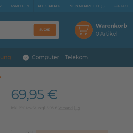
ANMELDEN
REGISTRIEREN
MEIN MERKZETTEL
(
0
)
KONTAKT
Warenkorb
SUCHE
0
Artikel
rung
Computer + Telekom
69,95 €
inkl. 19% MwSt. zzgl. 3,95 €
Versand