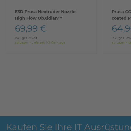
E3D Prusa Nextruder Nozzle:
Prusa CO
High Flow ObXidian™
coated P
69,99 €
64,9
inkl. ges. MwSt.
inkl. ges. Mw
ab Lager > Lieferzeit 1-3 Werktage
ab Lager > Li
Kaufen Sie Ihre IT Ausrüstun