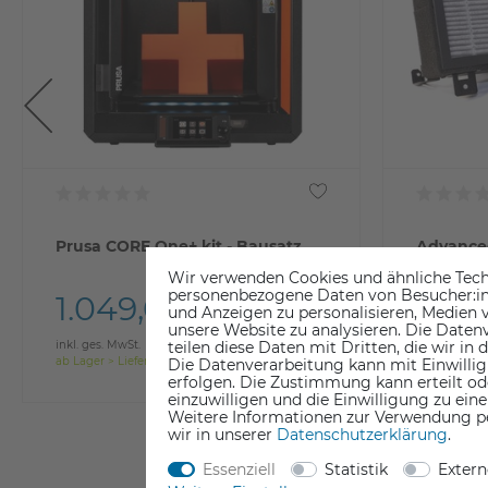
Prusa CORE One+ kit - Bausatz
Advanced
CORE O
Wir verwenden Cookies und ähnliche Tech
personenbezogene Daten von Besucher:inne
1.049,00 €
79,9
und Anzeigen zu personalisieren, Medien v
unsere Website zu analysieren. Die Datenv
teilen diese Daten mit Dritten, die wir in
inkl. ges. MwSt.
inkl. ges. Mw
ab Lager > Lieferzeit 1-3 Werktage
ab Lager > Li
Die Datenverarbeitung kann mit Einwillig
erfolgen. Die Zustimmung kann erteilt od
einzuwilligen und die Einwilligung zu ein
Weitere Informationen zur Verwendung p
wir in unserer
Daten­schutz­erklärung
.
Essenziell
Statistik
Exter