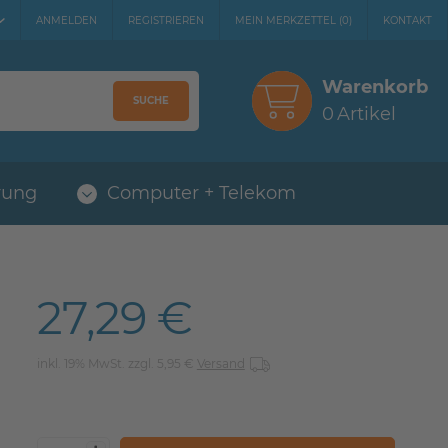
ANMELDEN
REGISTRIEREN
MEIN MERKZETTEL
(
0
)
KONTAKT
Warenkorb
SUCHE
0
Artikel
rung
Computer + Telekom
27,29 €
inkl. 19% MwSt. zzgl. 5,95 €
Versand