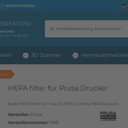
RESELLER BEREICH
 3923 610050
hen uns:
3 Uhr / 14-18 Uhr
Resin
3D Scanner
Heimautomatisie
UCKER
HEPA filter für Prusa Drucker
Ersatz-HEPA-Filter für Prusa XL, HT90, CoreOne, MK4 Enclosure
Hersteller:
Prusa
Herstellernummer:
1469