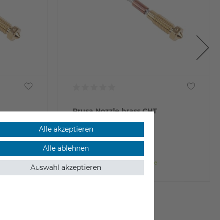
Prusa Nozzle brass CHT
Alle akzeptieren
29,90 €
Alle ablehnen
inkl. ges. MwSt.
ab Lager > Lieferzeit 1-3 Werktage
Auswahl akzeptieren