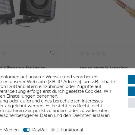
 Filtration for Prusa
Prusa Nozzle Messing
ne
nologien auf unserer Website und verarbeiten
n unserer Webseite (z.B. IP-Adresse), um z.B. Inhalte
9 €
24,90 €
on Drittanbietern einzubinden oder Zugriffe auf
erarbeitung erfolgt erst durch gesetzte Cookies. Wir
 den Einstellungen benennen.
St.
inkl. ges. MwSt.
eferzeit 1-3 Werktage
ab Lager > Lieferzeit 1-3 Werktage
ung oder aufgrund eines berechtigten Interesses
er abgelehnt werden. Es besteht das Recht, nicht
em späteren Zeitpunkt zu ändern oder zu widerrufen.
ersonenbezogener Daten und den Diensten erklären
ne Medien
PayPal
Funktional