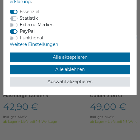
erklärung
.
Essenziell
Statistik
Externe Medien
PayPal
Funktional
Weitere Einstellungen
Alle akzeptieren
Alle ablehnen
Auswahl akzeptieren
Flexible Spring Build Plate für
PC flexible sheet für 
Flashforge Guider 3
Guider 3 Ultra
42,90 €
49,00 €
inkl. ges. MwSt.
inkl. ges. MwSt.
ab Lager > Lieferzeit 1-3 Werktage
ab Lager > Lieferzeit 1-3 Werkt