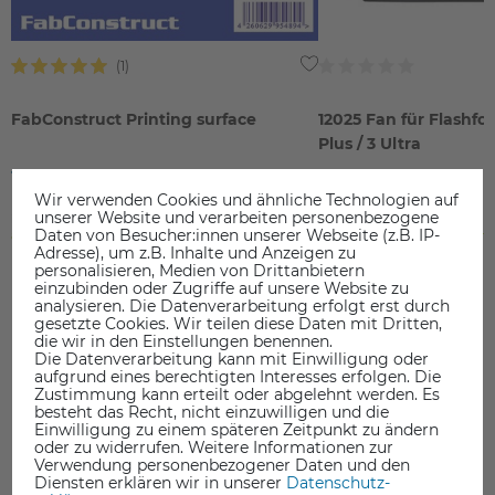
FabConstruct Printing surface
12025 Fan für Flashfor
Plus / 3 Ultra
19,90 €
19,90 €
Wir verwenden Cookies und ähnliche Technologien auf
unserer Website und verarbeiten personenbezogene
inkl. ges. MwSt.
inkl. ges. MwSt.
Daten von Besucher:innen unserer Webseite (z.B. IP-
ab Lager > Lieferzeit 1-3 Werktage
ab Lager > Lieferzeit 1-3 Werkt
Adresse), um z.B. Inhalte und Anzeigen zu
personalisieren, Medien von Drittanbietern
einzubinden oder Zugriffe auf unsere Website zu
analysieren. Die Datenverarbeitung erfolgt erst durch
gesetzte Cookies. Wir teilen diese Daten mit Dritten,
die wir in den Einstellungen benennen.
Die Datenverarbeitung kann mit Einwilligung oder
aufgrund eines berechtigten Interesses erfolgen. Die
DAS KÖNNTE SIE AUCH INTERESSIEREN
Zustimmung kann erteilt oder abgelehnt werden. Es
besteht das Recht, nicht einzuwilligen und die
Einwilligung zu einem späteren Zeitpunkt zu ändern
oder zu widerrufen. Weitere Informationen zur
Verwendung personenbezogener Daten und den
Diensten erklären wir in unserer
Daten­schutz­