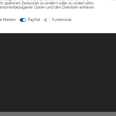
em späteren Zeitpunkt zu ändern oder zu widerrufen.
ersonenbezogener Daten und den Diensten erklären
ne Medien
PayPal
Funktional