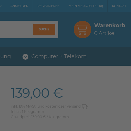
ANMELDEN
REGISTRIEREN
MEIN MERKZETTEL
(
0
)
KONTAKT
Warenkorb
SUCHE
0
Artikel
rung
Computer + Telekom
139,00 €
inkl. 19% MwSt. und kostenloser
Versand
Inhalt
1
Kilogramm
Grundpreis
139,00 € / Kilogramm