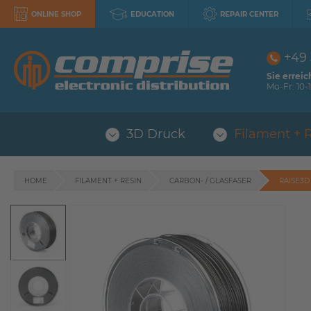
ONLINE SHOP
EDUCATION
REPAIR CENTER
+49
Sie erreic
Mo-Fr: 10-1
3D Druck
Filament + 
HOME
FILAMENT + RESIN
CARBON- / GLASFASER
RAISE3D