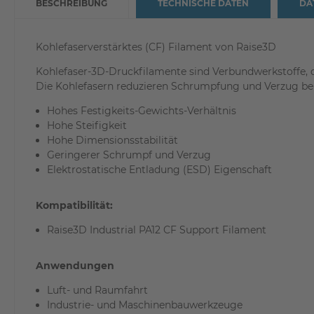
BESCHREIBUNG
TECHNISCHE DATEN
DA
Kohlefaserverstärktes (CF) Filament von Raise3D
Kohlefaser-3D-Druckfilamente sind Verbundwerkstoffe, d
Die Kohlefasern reduzieren Schrumpfung und Verzug beim 
Hohes Festigkeits-Gewichts-Verhältnis
Hohe Steifigkeit
Hohe Dimensionsstabilität
Geringerer Schrumpf und Verzug
Elektrostatische Entladung (ESD) Eigenschaft
Kompatibilität:
Raise3D Industrial PA12 CF Support Filament
Anwendungen
Luft- und Raumfahrt
Industrie- und Maschinenbauwerkzeuge