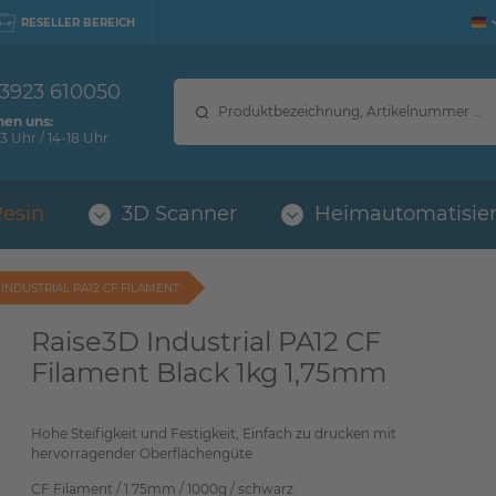
RESELLER BEREICH
 3923 610050
hen uns:
3 Uhr / 14-18 Uhr
Resin
3D Scanner
Heimautomatisie
 INDUSTRIAL PA12 CF FILAMENT
Raise3D Industrial PA12 CF
Filament Black 1kg 1,75mm
Hohe Steifigkeit und Festigkeit, Einfach zu drucken mit
hervorragender Oberflächengüte
CF Filament / 1.75mm / 1000g / schwarz