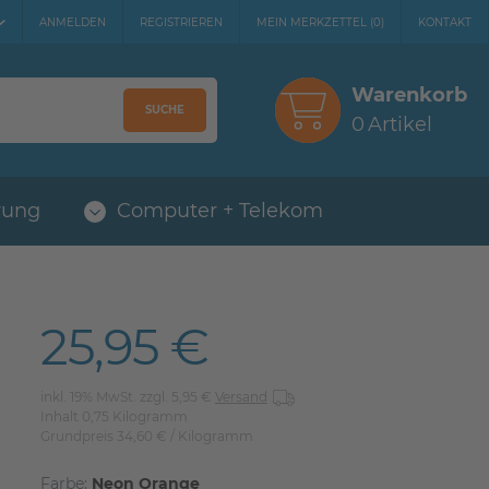
ANMELDEN
REGISTRIEREN
MEIN MERKZETTEL
(
0
)
KONTAKT
Warenkorb
SUCHE
0
Artikel
rung
Computer + Telekom
25,95 €
inkl. 19% MwSt. zzgl. 5,95 €
Versand
Inhalt
0,75
Kilogramm
Grundpreis
34,60 € / Kilogramm
Farbe:
Neon Orange