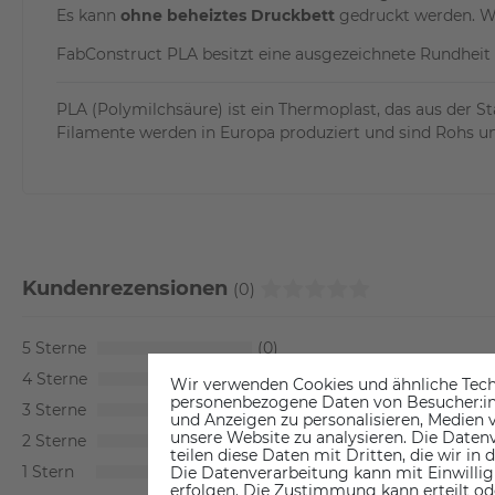
Es kann
ohne beheiztes Druckbett
gedruckt werden. We
FabConstruct PLA besitzt eine ausgezeichnete Rundhei
PLA (Polymilchsäure) ist ein Thermoplast, das aus der St
Filamente werden in Europa produziert und sind Rohs 
Kundenrezensionen
(0)
5
0
4
0
Wir verwenden Cookies und ähnliche Tech
personenbezogene Daten von Besucher:inne
3
0
und Anzeigen zu personalisieren, Medien v
unsere Website zu analysieren. Die Datenv
2
0
teilen diese Daten mit Dritten, die wir in
1
0
Die Datenverarbeitung kann mit Einwillig
erfolgen. Die Zustimmung kann erteilt od