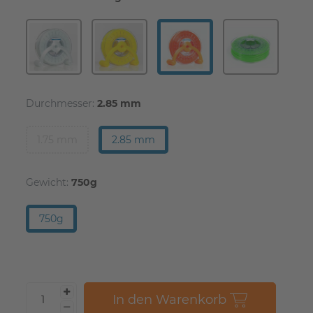
Durchmesser:
2.85 mm
1.75 mm
2.85 mm
Gewicht:
750g
750g
In den Warenkorb