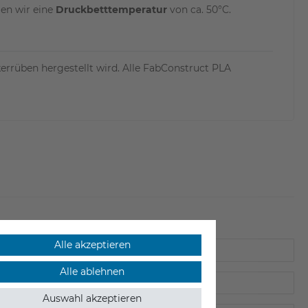
len wir eine
Druckbetttemperatur
von ca. 50°C.
kerrüben hergestellt wird. Alle FabConstruct PLA
Alle akzeptieren
Alle ablehnen
Auswahl akzeptieren