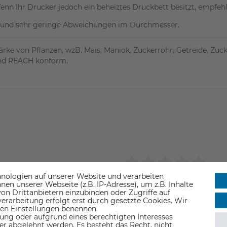
nn Ihr Drucker jedoch ein beheiztes Druckbett besitzt, empfeh
t und sehr geringe Abweichungen im Durchmesser.
ärke von Pflanzen, wzB. Mais, Maniok, Zuckerrohr, Getreide, Zuc
und REACH konform.
nologien auf unserer Website und verarbeiten
n unserer Webseite (z.B. IP-Adresse), um z.B. Inhalte
on Drittanbietern einzubinden oder Zugriffe auf
erarbeitung erfolgt erst durch gesetzte Cookies. Wir
 den Einstellungen benennen.
ung oder aufgrund eines berechtigten Interesses
er abgelehnt werden. Es besteht das Recht, nicht