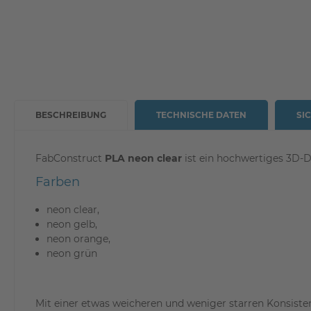
BESCHREIBUNG
TECHNISCHE DATEN
SI
FabConstruct
PLA neon clear
ist ein hochwertiges 3D-D
Farben
neon clear,
neon gelb,
neon orange,
neon grün
Mit einer etwas weicheren und weniger starren Konsiste