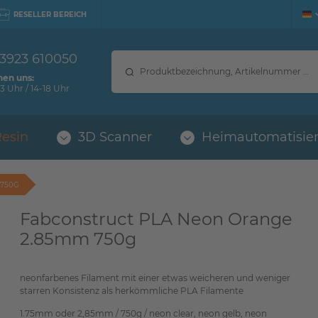
RESELLER BEREICH
 3923 610050
hen uns:
3 Uhr / 14-18 Uhr
Resin
3D Scanner
Heimautomatisie
 750G
Fabconstruct PLA Neon Orange
2.85mm 750g
neonfarbenes Filament mit einer etwas weicheren und weniger
starren Konsistenz als herkömmliche PLA Filamente
1.75mm oder 2,85mm / 750g / neon clear, neon gelb, neon