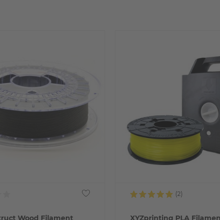
truct Wood Filament
XYZprinting PLA Filament