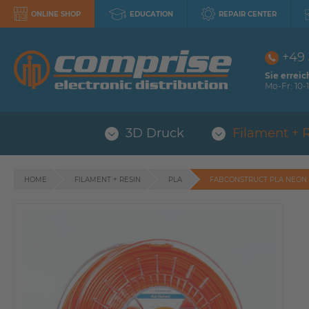
ONLINE SHOP
EDUCATION
REPAIR CENTER
+49
Sie erreic
Mo-Fr: 10-1
3D Druck
Filament + 
HOME
FILAMENT + RESIN
PLA
FABCONSTRUCT PLA NEON