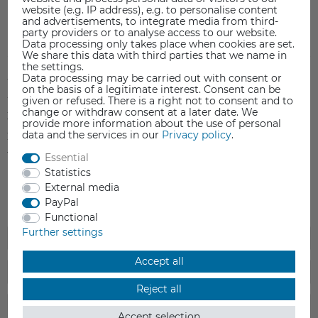
website (e.g. IP address), e.g. to personalise content
and advertisements, to integrate media from third-
party providers or to analyse access to our website.
Item reviews
(0)
Data processing only takes place when cookies are set.
We share this data with third parties that we name in
the settings.
5
0
Data processing may be carried out with consent or
on the basis of a legitimate interest. Consent can be
4
0
given or refused. There is a right not to consent and to
change or withdraw consent at a later date. We
3
0
provide more information about the use of personal
data and the services in our
Privacy policy
.
2
0
1
0
Essential
Statistics
External media
PayPal
Functional
Further settings
Accept all
Reject all
Accept selection