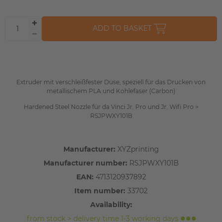
ADD TO BASKET
Extruder mit verschleißfester Düse, speziell für das Drucken von
metallischem PLA und Kohlefaser (Carbon)
Hardened Steel Nozzle für da Vinci Jr. Pro und Jr. Wifi Pro >
RSJPWXY101B
Manufacturer:
XYZprinting
Manufacturer number:
RSJPWXY101B
EAN:
4713120937892
Item number:
33702
Availability:
from stock > delivery time 1-3 working days