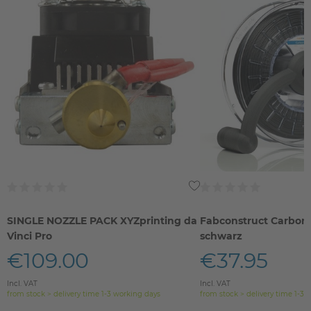
SINGLE NOZZLE PACK XYZprinting da
Fabconstruct Carbon
Vinci Pro
schwarz
€109.00
€37.95
Incl. VAT
Incl. VAT
from stock > delivery time 1-3 working days
from stock > delivery time 1-3 