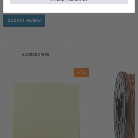
Submit review
ACCESSORIES
-6%