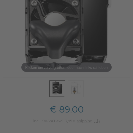
Klicken um zu vergrößern oder nach links schieben
€ 89.00
incl. 19% VAT excl. 3,95 €
shipping