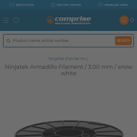
EDUCATION
REPAIR CENTER
RESELLER AREA
0
SEARCH
NinjaTek (Fenner Inc.)
Ninjatek Armadillo Filament / 3.00 mm / snow
white