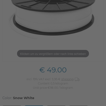
Klicken um zu vergrößern oder nach links schieben
€ 49.00
incl. 19% VAT excl. 5,95 €
shipping
Content
0,5
kilogram
Unit price
€98.00 / kilogram
Color:
Snow White