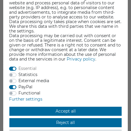
website and process personal data of visitors to our
website (e.g. IP address), e.g. to personalise content
and advertisements, to integrate media from third-
party providers or to analyse access to our website.
Data processing only takes place when cookies are set.
Item reviews
(0)
We share this data with third parties that we name in
the settings.
Data processing may be carried out with consent or
5
0
on the basis of a legitimate interest. Consent can be
given or refused. There is a right not to consent and to
4
0
change or withdraw consent at a later date. We
provide more information about the use of personal
3
0
data and the services in our
Privacy policy
.
2
0
Essential
1
0
Statistics
External media
PayPal
Functional
Further settings
Accept all
Reject all