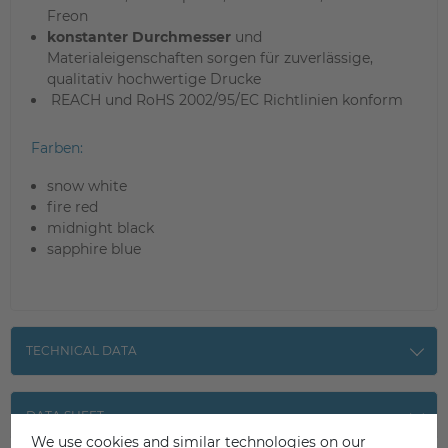
Freon
konstanter Durchmesser
und
Materialeigenschaften sorgen für zuverlässige,
qualitativ hochwertige Drucke
REACH und RoHS 2002/95/EC Richtlinien konform
Farben:
snow white
fire red
midnight black
sapphire blue
TECHNICAL DATA
DATA SHEET
We use cookies and similar technologies on our