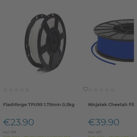
Flashforge TPU95 1.75mm 0,5kg
Ninjatek Cheetah Fil
€23.90
€39.90
Incl. VAT
Incl. VAT
from stock > delivery time 1-3 working days
from stock > delivery time 1-3 