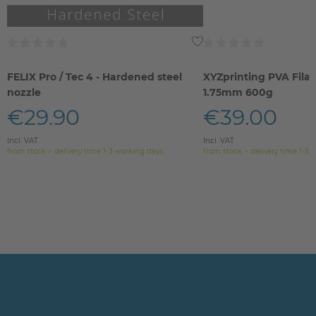
FELIX Pro / Tec 4 - Hardened steel
XYZprinting PVA Fila
nozzle
1.75mm 600g
€29.90
€39.00
Incl. VAT
Incl. VAT
from stock > delivery time 1-3 working days
from stock > delivery time 1-3 