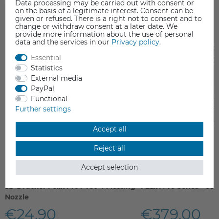
Data processing may be carried out with consent or
on the basis of a legitimate interest. Consent can be
given or refused. There is a right not to consent and to
change or withdraw consent at a later date. We
provide more information about the use of personal
data and the services in our
Privacy policy
.
Essential
Statistics
External media
PayPal
Functional
Further settings
Accept all
Reject all
Accept selection
3D Drucker Felix Pro / Tec 4 Messing
FELIX Pro Series - Cov
Nozzle
€24.90
€379.00