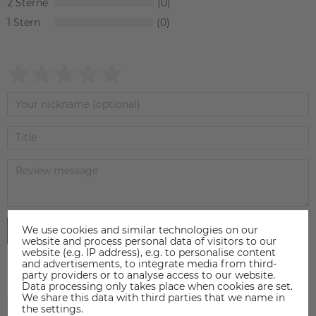
2
0
1
0
We use cookies and similar technologies on our
Submit review
website and process personal data of visitors to our
website (e.g. IP address), e.g. to personalise content
and advertisements, to integrate media from third-
party providers or to analyse access to our website.
Data processing only takes place when cookies are set.
We share this data with third parties that we name in
the settings.
ACCESSORIES