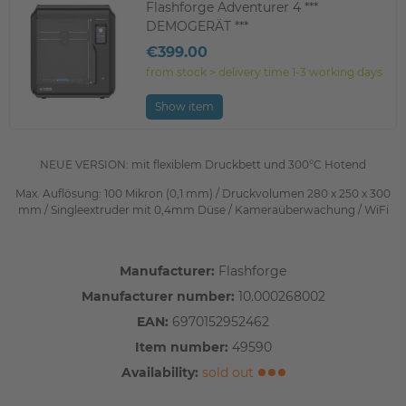
Flashforge Adventurer 4 ***
DEMOGERÄT ***
€399.00
from stock > delivery time 1-3 working days
Show item
NEUE VERSION: mit flexiblem Druckbett und 300°C Hotend
Max. Auflösung: 100 Mikron (0,1 mm) / Druckvolumen 280 x 250 x 300
mm / Singleextruder mit 0,4mm Düse / Kameraüberwachung / WiFi
Manufacturer:
Flashforge
Manufacturer number:
10.000268002
EAN:
6970152952462
Item number:
49590
Availability:
sold out