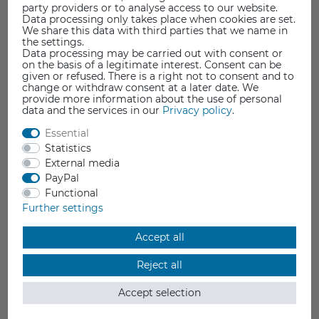
von 280 x 250 x 200 mm
party providers or to analyse access to our website.
Data processing only takes place when cookies are set.
drucken Sie auf dem
We share this data with third parties that we name in
Flashforge Guider IIs
the settings.
große Modelle oder mehrere Teile auf einer Plattform.
Data processing may be carried out with consent or
on the basis of a legitimate interest. Consent can be
Damit bietet der Guider IIs mehr Möglichkeiten und
given or refused. There is a right not to consent and to
erfüllt die Anforderungen einer kleinen Produktion.
change or withdraw consent at a later date. We
provide more information about the use of personal
data and the services in our
Privacy policy
.
Neue Druckplattform,
Essential
Neue Erfahrung
Statistics
External media
Ob herkömmliche
PayPal
Glasplattform oder das
Functional
neue flexible Druckbett -
Further settings
Sie haben nun die
Wahl. Mit dem neuen flexiblen Druckbett fällt das
Accept all
Abnehmen der gedruckten Modelle leichter.
Reject all
Drucken fortsetzen
Accept selection
Machen Sie sich keine