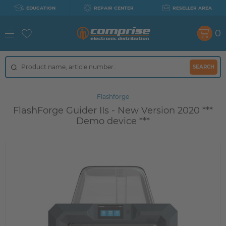
EDUCATION
REPAIR CENTER
RESELLER AREA
0
SEARCH
Flashforge
FlashForge Guider IIs - New Version 2020 ***
Demo device ***