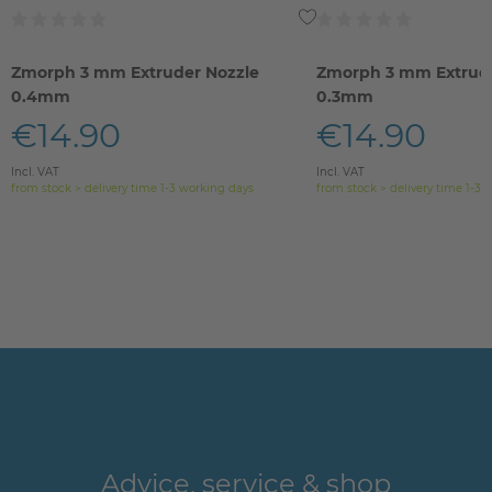
Zmorph 3 mm Extruder Nozzle
Zmorph 3 mm Extrude
0.4mm
0.3mm
€14.90
€14.90
Incl. VAT
Incl. VAT
from stock > delivery time 1-3 working days
from stock > delivery time 1-3 
Advice, service & shop