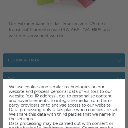
Der Extruder kann für das Drucken von 1.75 mm
Kunststofffilamenten wie PLA, ABS, PVA, HIPS und
weiteren verwendet werden.
TECHNICAL DATA
FAQ
We use cookies and similar technologies on our
website and process personal data of visitors to our
website (e.g. IP address), e.g. to personalise content
and advertisements, to integrate media from third-
party providers or to analyse access to our website.
Item reviews
Data processing only takes place when cookies are set.
(0)
We share this data with third parties that we name in
the settings.
Data processing may be carried out with consent or
5
0