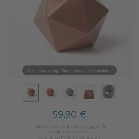
Klicken um zu vergrößern oder nach links schieben
59,90 €
inkl. 19% MwSt. zzgl. 3,95 €
Versand
Inhalt
0,5
Kilogramm
Grundpreis
119,80 € / Kilogramm