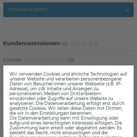
TECHNISCHE DATEN
Kundenrezensionen
(0)
5
0
4
0
Wir verwenden Cookies und ähnliche Technologien auf
3
0
unserer Website und verarbeiten personenbezogene
Daten von Besucher:innen unserer Webseite (z.B. IP-
2
0
Adresse), um z.B. Inhalte und Anzeigen zu
personalisieren, Medien von Drittanbietern
1
0
einzubinden oder Zugriffe auf unsere Website zu
analysieren. Die Datenverarbeitung erfolgt erst durch
gesetzte Cookies. Wir teilen diese Daten mit Dritten,
die wir in den Einstellungen benennen.
Die Datenverarbeitung kann mit Einwilligung oder
aufgrund eines berechtigten Interesses erfolgen. Die
Zustimmung kann erteilt oder abgelehnt werden. Es
besteht das Recht, nicht einzuwilligen und die