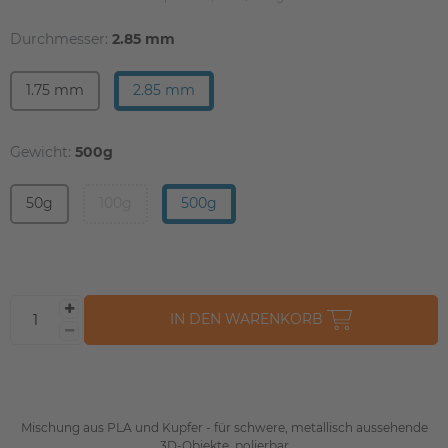
Durchmesser:
2.85 mm
1.75 mm
2.85 mm
Gewicht:
500g
50g
100g
500g
IN DEN WARENKORB
Mischung aus PLA und Kupfer - für schwere, metallisch aussehende
3D-Objekte, polierbar