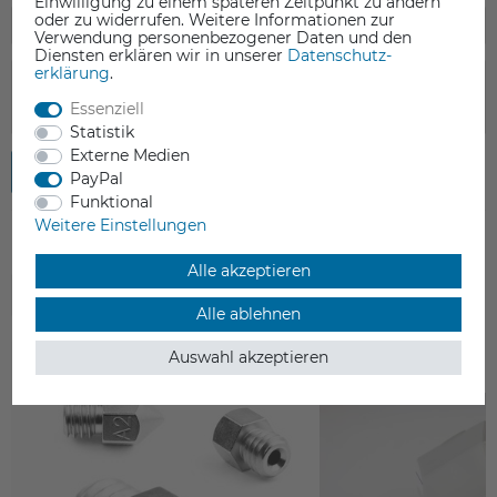
Einwilligung zu einem späteren Zeitpunkt zu ändern
oder zu widerrufen. Weitere Informationen zur
Verwendung personenbezogener Daten und den
Diensten erklären wir in unserer
Daten­schutz­
erklärung
.
Essenziell
Statistik
Externe Medien
Rezension senden
PayPal
Funktional
Weitere Einstellungen
Alle akzeptieren
ZUBEHÖR
Alle ablehnen
Auswahl akzeptieren