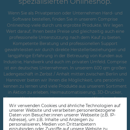
spezialisierten Onlineshop.
Wenn Sie als Privatperson oder Unternehmen Hard- und
Software bestellen, finden Sie in unserem Comprise
Onlineshop viele durch uns erprobte Produkte. Wir legen
Wert darauf, Ihnen beste Preise und gleichzeitig auch eine
professionelle Unterstützung nach dem Kauf zu bieten.
Kompetente Beratung und professionellen Support
gewährleisten wir durch direkte Herstellerbeziehungen und
langjährige Erfahrung in der Betreuung von Kunden aus
Industrie, Handwerk und auch im privaten Umfeld. Comprise
ist ein deutsches Unternehmen. In unserem 600 qm großen
Ladengeschäft in Zerbst / Anhalt mitten zwischen Berlin und
Hannover bieten wir Ihnen die Möglichkeit, uns persönlich
kennen zu lernen und viele Produkte aus unserem Sortiment
in Aktion zu erleben. Heimautomatisierung, 3D-Drucker,
Server, Workstations integrieren wir unter Windows, Apple
IOS und Linux Betriebssystemen. Comprise bedeutet
Wir verwenden Cookies und ähnliche Technologien auf
unserer Website und verarbeiten personenbezogene
Innovation und umfassende Lösungen. Comprise ist Ihr
Daten von Besucher:innen unserer Webseite (z.B. IP-
Spezialist für günstige 3D-Drucker, Verbrauchsmaterial und
Adresse), um z.B. Inhalte und Anzeigen zu
Filamente in Premium-Qualität sowie passendes Zubehör.
personalisieren, Medien von Drittanbietern
einzubinden oder Zugriffe auf unsere Website zu