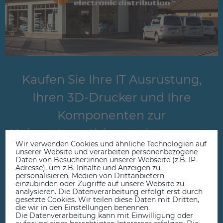
Kaufen Sie Ihre IT Ausrüstung,
Ihren 3D-Drucker und Ihre
Komponenten zur
Heimautomatisierung in unserem
Wir verwenden Cookies und ähnliche Technologien auf
spezialisierten Onlineshop.
unserer Website und verarbeiten personenbezogene
Daten von Besucher:innen unserer Webseite (z.B. IP-
Adresse), um z.B. Inhalte und Anzeigen zu
Wenn Sie als Privatperson oder Unternehmen Hard- und
personalisieren, Medien von Drittanbietern
Software bestellen, finden Sie in unserem Comprise
einzubinden oder Zugriffe auf unsere Website zu
analysieren. Die Datenverarbeitung erfolgt erst durch
Onlineshop viele durch uns erprobte Produkte. Wir legen
gesetzte Cookies. Wir teilen diese Daten mit Dritten,
Wert darauf, Ihnen beste Preise und gleichzeitig auch eine
die wir in den Einstellungen benennen.
professionelle Unterstützung nach dem Kauf zu bieten.
Die Datenverarbeitung kann mit Einwilligung oder