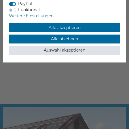
PayPal
Funktional
Weitere Einstellungen
BIQU Crab / Werkzeug zum Düsen
Alle akzeptieren
wechseln
Alle ablehnen
39,90 €
Auswahl akzeptieren
inkl. ges. MwSt.
ab Lager > Lieferzeit 1-3 Werktage