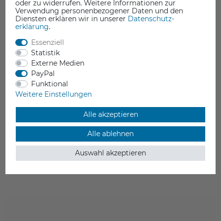
oder zu widerrufen. Weitere Informationen zur
Verwendung personenbezogener Daten und den
Diensten erklären wir in unserer
Daten­schutz­
erklärung
.
Essenziell
Statistik
Externe Medien
PayPal
Funktional
XYZprinting Hardened Steel Quick Release Extruder
Weitere Einstellungen
geeignet für
Alle akzeptieren
XYZ da Vinci Color Mini
incl. 0.4 mm Stahldüse / gehärtet
Alle ablehnen
119,00 €
Auswahl akzeptieren
inkl. ges. MwSt.
ab Lager > Lieferzeit 1-3 Werktage