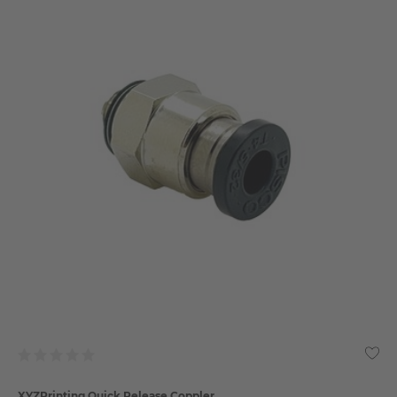
XYZPrinting Quick Release Coppler