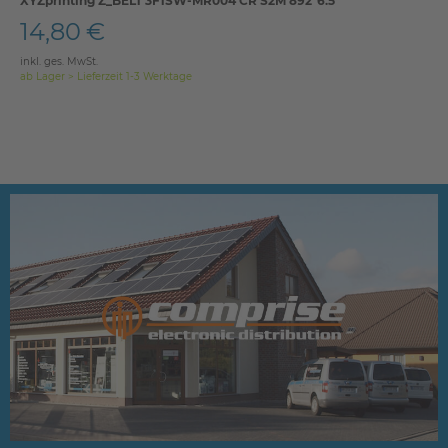
XYZprinting Z_BELT 3F1SW-MR004 CR S2M 892*6.5
14,80 €
inkl. ges. MwSt.
ab Lager > Lieferzeit 1-3 Werktage