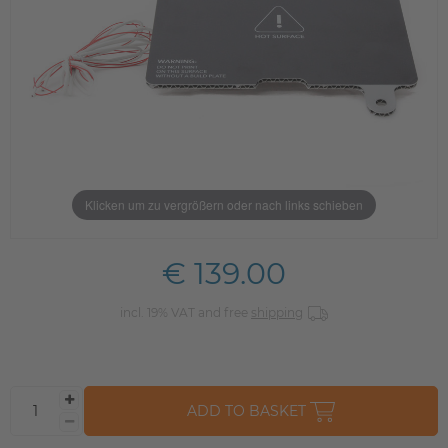
Klicken um zu vergrößern oder nach links schieben
€ 139.00
incl. 19% VAT and free
shipping
ADD TO BASKET