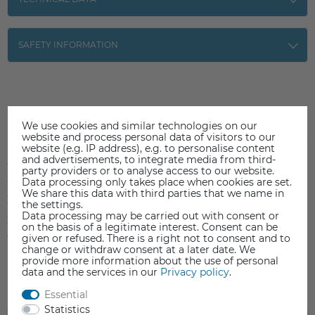
SAFETY INFORMATION
Item reviews
(0)
We use cookies and similar technologies on our
website and process personal data of visitors to our
website (e.g. IP address), e.g. to personalise content
and advertisements, to integrate media from third-
5
0
party providers or to analyse access to our website.
4
0
Data processing only takes place when cookies are set.
We share this data with third parties that we name in
3
0
the settings.
Data processing may be carried out with consent or
2
0
on the basis of a legitimate interest. Consent can be
given or refused. There is a right not to consent and to
1
0
change or withdraw consent at a later date. We
provide more information about the use of personal
data and the services in our
Privacy policy
.
Essential
Statistics