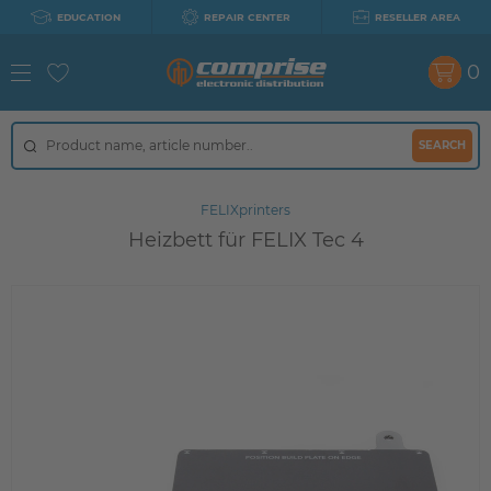
EDUCATION
REPAIR CENTER
RESELLER AREA
0
SEARCH
FELIXprinters
Heizbett für FELIX Tec 4