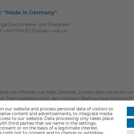
nt
"Made in Germany".
enge Durchmesser und Toleranzen.
FF und FDM 3D-Druckern wie z.b.:
ärke von Pflanzen wie Mais, Getreide, Zuckerrüben extrahiert wir
 von Thermoplasten unter den richtigen Bedingungen biologisch
plaste die aus fossilen Brennstoffen stammen.
n our website and process personal data of visitors to
sonalise content and advertisements, to integrate media
Schadstoff- und schwermetallfreie Rohstoffe
verwendet.
access to our website. Data processing only takes place
ungsverfahren die in Deutschland geltenden hohen Gesundheits-,
ith third parties that we name in the settings.
nsent or on the basis of a legitimate interest.
 a right not to consent and to change or withdraw