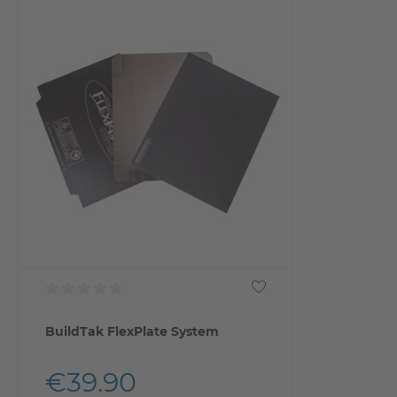
BuildTak FlexPlate System
€39.90