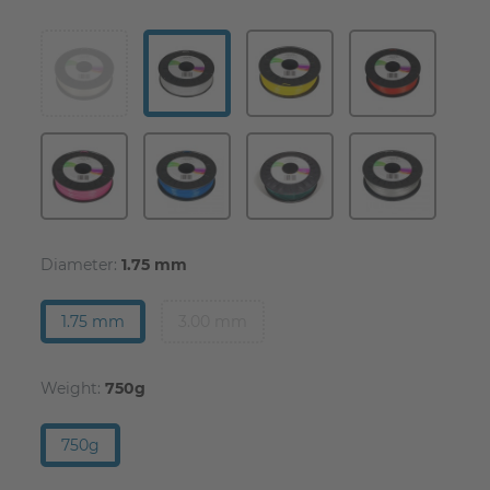
Diameter:
1.75 mm
1.75 mm
3.00 mm
Weight:
750g
750g