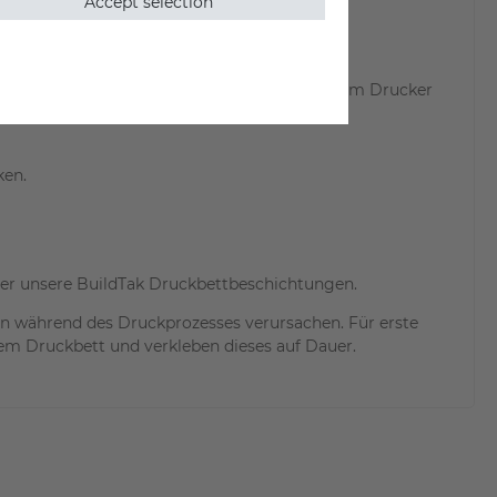
Accept selection
tureinstellungen die Druckergebnisse auf Ihrem Drucker
ken.
der unsere BuildTak Druckbettbeschichtungen.
en während des Druckprozesses verursachen. Für erste
Ihrem Druckbett und verkleben dieses auf Dauer.