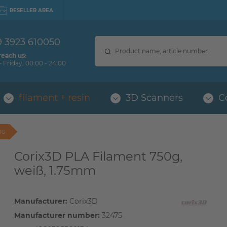
RESELLER AREA
9 3923 610050
reach us:
 Friday, 00:00 - 24:00
filament + resin
3D Scanners
C
0G
Corix3D PLA Filament 750g,
weiß, 1.75mm
Manufacturer:
Corix3D
Manufacturer number:
32475