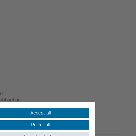
d.
 abbaubar.
Accept all
 Umwelt und Sicherheitsanforderungen ein.
Reject all