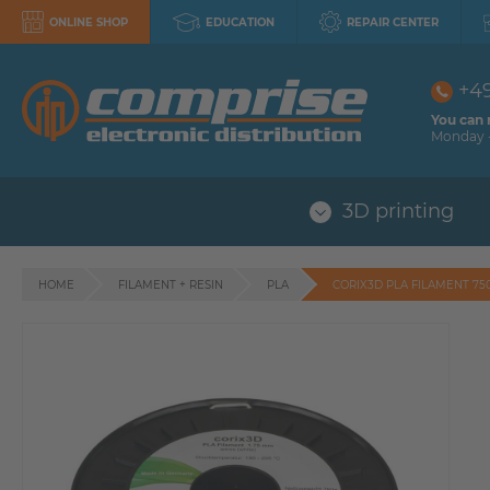
ONLINE SHOP
EDUCATION
REPAIR CENTER
+4
You can 
Monday -
3D printing
HOME
FILAMENT + RESIN
PLA
CORIX3D PLA FILAMENT 75