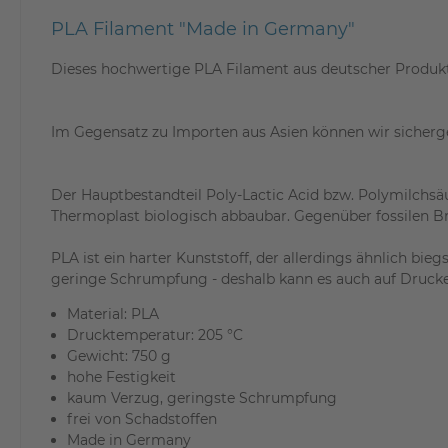
PLA Filament "Made in Germany"
Dieses hochwertige PLA Filament aus deutscher Produkti
Im Gegensatz zu Importen aus Asien können wir sichergeh
Der Hauptbestandteil Poly-Lactic Acid bzw. Polymilchsäu
Thermoplast biologisch abbaubar. Gegenüber fossilen Br
PLA ist ein harter Kunststoff, der allerdings ähnlich b
geringe Schrumpfung - deshalb kann es auch auf Druck
Material: PLA
Drucktemperatur: 205 °C
Gewicht: 750 g
hohe Festigkeit
kaum Verzug, geringste Schrumpfung
frei von Schadstoffen
Made in Germany