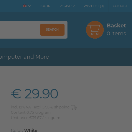
LOG IN
REGISTER
WISH LIST
(
0
)
CONTACT
Basket
SEARCH
0
Items
omputer and More
€ 29.90
incl. 19% VAT excl. 5,95 €
shipping
Content
0,75
kilogram
Unit price
€39.87 / kilogram
Color:
White