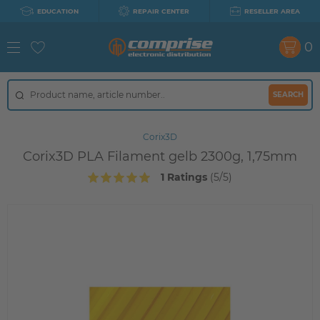
EDUCATION
REPAIR CENTER
RESELLER AREA
0
SEARCH
Corix3D
Corix3D PLA Filament gelb 2300g, 1,75mm
1 Ratings
(5/5)