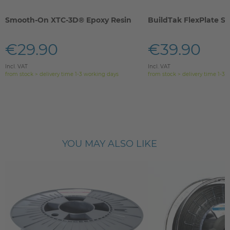
Smooth-On XTC-3D® Epoxy Resin
BuildTak FlexPlate S
€29.90
€39.90
Incl. VAT
Incl. VAT
from stock > delivery time 1-3 working days
from stock > delivery time 1-3 
YOU MAY ALSO LIKE