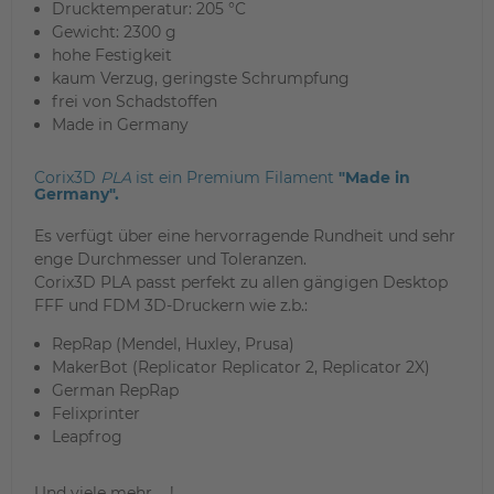
Drucktemperatur: 205 °C
Gewicht: 2300 g
hohe Festigkeit
kaum Verzug, geringste Schrumpfung
frei von Schadstoffen
Made in Germany
Corix3D
PLA
ist ein Premium Filament
"Made in
Germany".
Es verfügt über eine hervorragende Rundheit und sehr
enge Durchmesser und Toleranzen.
Corix3D PLA passt perfekt zu allen gängigen Desktop
FFF und FDM 3D-Druckern wie z.b.:
RepRap (Mendel, Huxley, Prusa)
MakerBot (Replicator Replicator 2, Replicator 2X)
German RepRap
Felixprinter
Leapfrog
Und viele mehr ....!