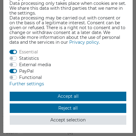
Data processing only takes place when cookies are set.
Fingerabdruck genügt, um die Haftung des Filaments
We share this data with third parties that we name in
zu reduzieren. Optimal lassen sich Fettrückstände mit
the settings.
Data processing may be carried out with consent or
Isopropanol
beseitigen, da sich dieses anschließend
on the basis of a legitimate interest. Consent can be
rückstandsfrei verflüchtigt.
given or refused. There is a right not to consent and to
change or withdraw consent at a later date. We
Mit
XTC3D Epoxidharz
können Sie Ihre Ausdrucke
provide more information about the use of personal
data and the services in our
Privacy policy
.
weiter veredeln.
Essential
Statistics
External media
PayPal
Functional
Item reviews
(1)
Further settings
Accept all
5
1
4
0
Reject all
3
0
Accept selection
2
0
1
0