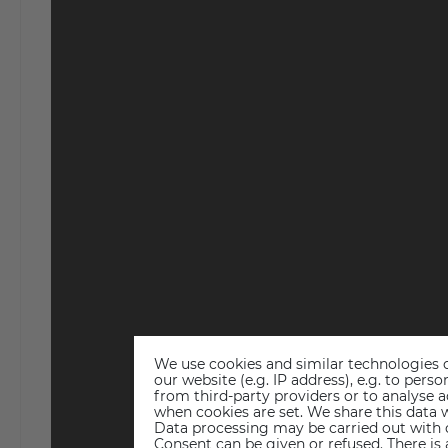
We use cookies and similar technologies o
our website (e.g. IP address), e.g. to per
from third-party providers or to analyse 
when cookies are set. We share this data w
Data processing may be carried out with co
Consent can be given or refused. There is