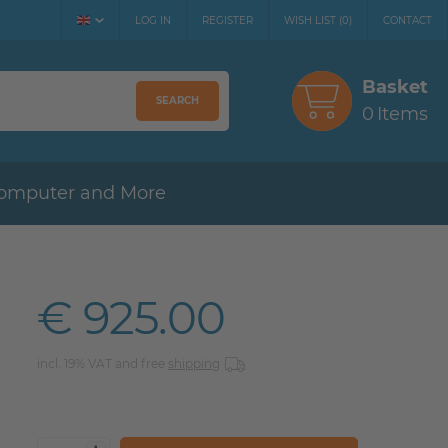
LOG IN
REGISTER
WISH LIST
(
0
)
CONTACT
Basket
SEARCH
0
Items
omputer and More
€ 925.00
incl. 19% VAT and free
shipping