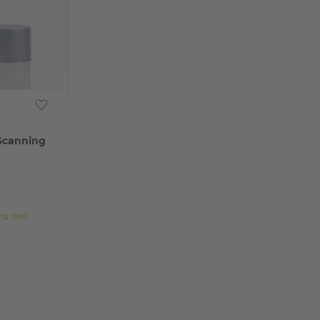
 Scanning
ing days