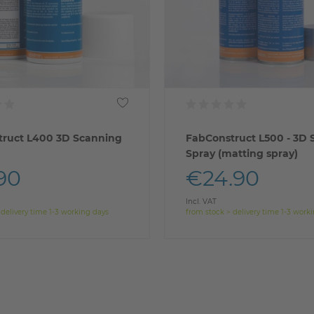
truct L400 3D Scanning
FabConstruct L500 - 3D
Spray (matting spray)
90
€24.90
Incl. VAT
 delivery time 1-3 working days
from stock > delivery time 1-3 work