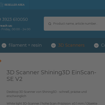
RESELLER AREA
9 3923 610050
reach us:
 Friday, 00:00 - 24:00
filament + resin
3D Scanners
C
3D Scanner Shining3D EinScan-
SE V2
Desktop 3D Scanner von Shining3D - schnell, präzise und
erschwinglich
White light 3D-Scanner / hohe Scan-Präzision: ≤0.1 mm / Objekte