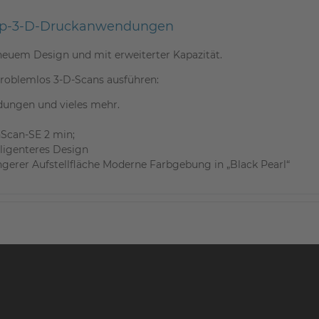
sktop-3-D-Druckanwendungen
 neuem Design und mit erweiterter Kapazität.
roblemlos 3-D-Scans ausführen:
dungen und vieles mehr.
nScan-SE 2 min;
lligenteres Design
gerer Aufstellfläche Moderne Farbgebung in „Black Pearl“