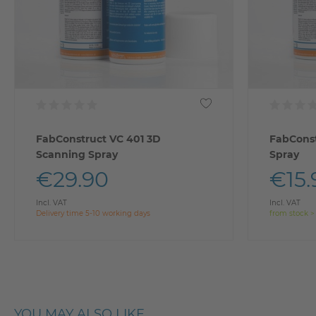
FabConstruct VC 401 3D
FabCons
Scanning Spray
Spray
€29.90
€15.
Incl. VAT
Incl. VAT
Delivery time 5-10 working days
from stock >
YOU MAY ALSO LIKE