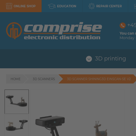
ONLINE SHOP
EDUCATION
REPAIR CENTER
+4
You can 
Monday -
3D printing
HOME
3D SCANNERS
3D SCANNER SHINING3D EINSCAN-SE V2