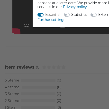
consent at a later date. We provide more 
services in our
Privacy policy
.
Essential
Statistics
Exter
Further settings
Item reviews
(0)
5
0
4
0
3
0
2
0
1
0